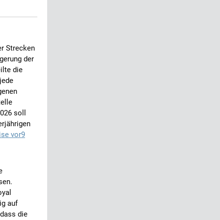
er Strecken
igerung der
lte die
jede
igenen
elle
026 soll
erjährigen
ise vor9
e
sen.
oyal
ig auf
 dass die