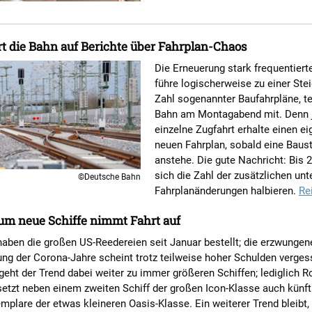
rt die Bahn auf Berichte über Fahrplan-Chaos
Die Erneuerung stark frequentiert
führe logischerweise zu einer Ste
Zahl sogenannter Baufahrpläne, tei
Bahn am Montagabend mit. Denn 
einzelne Zugfahrt erhalte einen e
neuen Fahrplan, sobald eine Baust
anstehe. Die gute Nachricht: Bis 2
sich die Zahl der zusätzlichen unt
©Deutsche Bahn
Fahrplanänderungen halbieren.
Re
um neue Schiffe nimmt Fahrt auf
haben die großen US-Reedereien seit Januar bestellt; die erzwungen
ng der Corona-Jahre scheint trotz teilweise hoher Schulden verges
eht der Trend dabei weiter zu immer größeren Schiffen; lediglich R
etzt neben einem zweiten Schiff der großen Icon-Klasse auch künft
mplare der etwas kleineren Oasis-Klasse. Ein weiterer Trend bleibt,