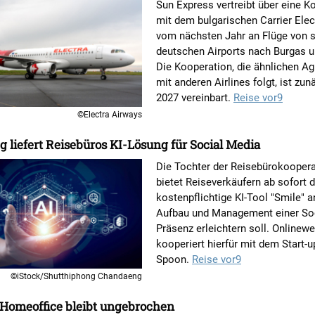
Sun Express vertreibt über eine K
mit dem bulgarischen Carrier Elec
vom nächsten Jahr an Flüge von 
deutschen Airports nach Burgas u
Die Kooperation, die ähnlichen A
mit anderen Airlines folgt, ist zun
2027 vereinbart.
Reise vor9
©Electra Airways
 liefert Reisebüros KI-Lösung für Social Media
Die Tochter der Reisebürokooper
bietet Reiseverkäufern ab sofort 
kostenpflichtige KI-Tool "Smile" a
Aufbau und Management einer Soc
Präsenz erleichtern soll. Onlinew
kooperiert hierfür mit dem Start-u
Spoon.
Reise vor9
©iStock/Shutthiphong Chandaeng
 Homeoffice bleibt ungebrochen