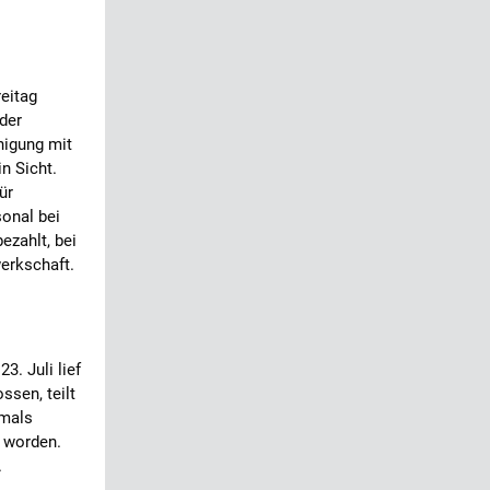
eitag
 der
nigung mit
in Sicht.
ür
onal bei
ezahlt, bei
erkschaft.
. Juli lief
ssen, teilt
tmals
t worden.
.