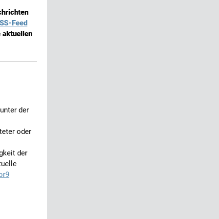
chrichten
SS-Feed
 aktuellen
unter der
teter oder
gkeit der
tuelle
or9