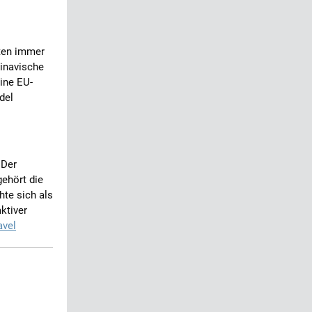
sten immer
dinavische
ine EU-
del
 Der
gehört die
hte sich als
ktiver
avel