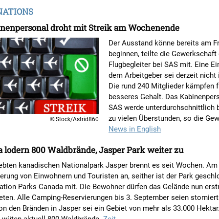
NATIONS
nenpersonal droht mit Streik am Wochenende
Der Ausstand könne bereits am Fr
beginnen, teilte die Gewerkschaft
Flugbegleiter bei SAS mit. Eine Ei
dem Arbeitgeber sei derzeit nicht 
Die rund 240 Mitglieder kämpfen f
besseres Gehalt. Das Kabinenpers
SAS werde unterdurchschnittlich b
zu vielen Überstunden, so die Gew
©iStock/Astrid860
News in English
 lodern 800 Waldbrände, Jasper Park weiter zu
ebten kanadischen Nationalpark Jasper brennt es seit Wochen. Am 23
erung von Einwohnern und Touristen an, seither ist der Park geschlo
sation Parks Canada mit. Die Bewohner dürfen das Gelände nun ers
eten. Alle Camping-Reservierungen bis 3. September seien stornier
on den Bränden in Jasper sei ein Gebiet von mehr als 33.000 Hektar