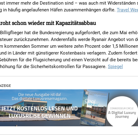
bst immer mehr die Destination sind – was auch mit Widerständen 
g in häufig angelaufenen Häfen zusammenhängen dürfte.
Travel We
roht schon wieder mit Kapazitätsabbau
 Billigflieger hat die Bundesregierung aufgefordert, die zum Mai erh
rsteuer zurückzunehmen. Anderenfalls werde Ryanair Angebot von 
im kommenden Sommer um weitere zehn Prozent oder 1,5 Millionen 
und in Länder mit günstigerer Kostenbasis verlagern. Zudem fordert 
Gebühren für die Flugsicherung und einen Verzicht auf die bereits 
öhung für die Sicherheitskontrollen für Passagiere.
Spiegel
NZEIGE