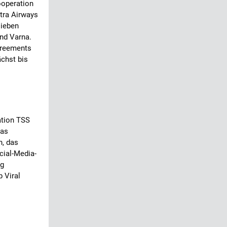
ooperation
tra Airways
sieben
nd Varna.
greements
ächst bis
ation TSS
das
n, das
ial-Media-
eg
p Viral