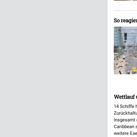
So reagie
Wettlauf 
14 Schiffe 
Zurückhaltu
Insgesamt g
Caribbean s
weitere Exe