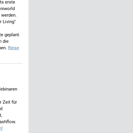
ts erste
Uniworld
 werden.
r Living"
te geplant.
h die
ben.
Reise
Webinaren
 Zeit für
nd
t,
ashflow.
n!