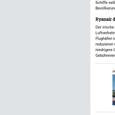
Schiffe sel
Bevölkerun
Ryanair d
Der irische
Luftverkeh
Flughäfen 
reduzieren 
niedrigere 
Gebührenerh
A