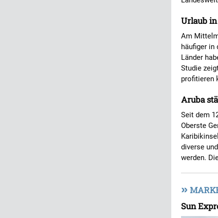
Landesweit
Urlaub in
Am Mittelm
häufiger in
Länder hab
Studie zeig
profitieren
Aruba st
Seit dem 12
Oberste Ger
Karibikinse
diverse und
werden. Di
»
MARKET
Sun Expre