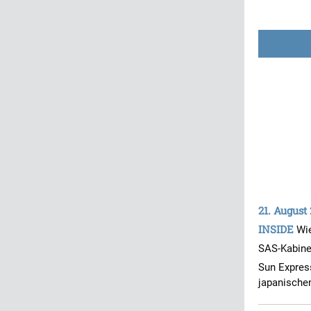
21. August
INSIDE
Wie
SAS-Kabine
Sun Express
japanischen