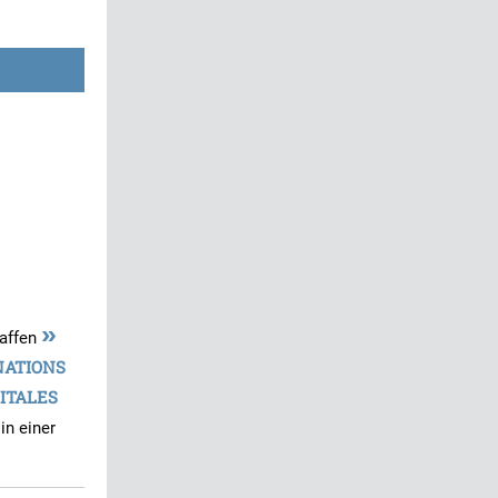
»
haffen
NATIONS
ITALES
n einer