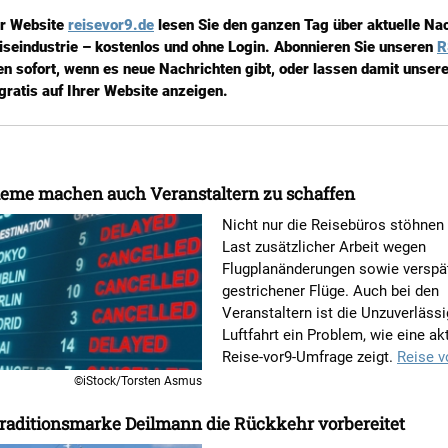
er Website
reisevor9.de
lesen Sie den ganzen Tag über aktuelle Na
iseindustrie – kostenlos und ohne Login. Abonnieren Sie unseren
R
en sofort, wenn es neue Nachrichten gibt, oder lassen damit unsere
gratis auf Ihrer Website anzeigen.
leme machen auch Veranstaltern zu schaffen
Nicht nur die Reisebüros stöhnen 
Last zusätzlicher Arbeit wegen
Flugplanänderungen sowie verspä
gestrichener Flüge. Auch bei den
Veranstaltern ist die Unzuverlässi
Luftfahrt ein Problem, wie eine ak
Reise-vor9-Umfrage zeigt.
Reise v
©iStock/Torsten Asmus
raditionsmarke Deilmann die Rückkehr vorbereitet