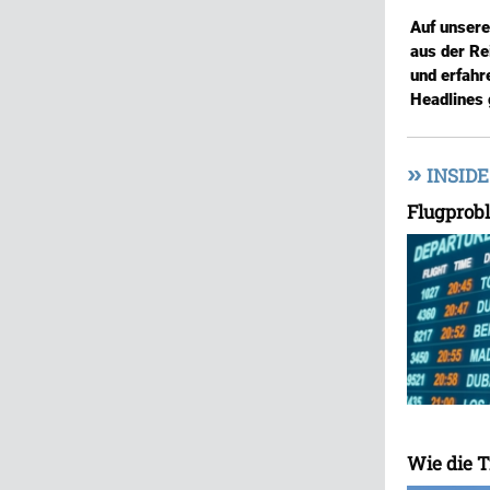
Auf unser
aus der Re
und erfahr
Headlines 
»
INSIDE
Flugprob
Wie die T