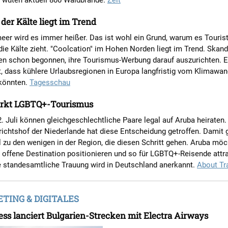
 wüten aktuell 800 Waldbrände.
Zeit
 der Kälte liegt im Trend
eer wird es immer heißer. Das ist wohl ein Grund, warum es Touri
 die Kälte zieht. "Coolcation" im Hohen Norden liegt im Trend. Skan
en schon begonnen, ihre Tourismus-Werbung darauf auszurichten. E
t, dass kühlere Urlaubsregionen in Europa langfristig vom Klimawan
 könnten.
Tagesschau
ärkt LGBTQ+-Tourismus
. Juli können gleichgeschlechtliche Paare legal auf Aruba heiraten.
ichtshof der Niederlande hat diese Entscheidung getroffen. Damit 
l zu den wenigen in der Region, die diesen Schritt gehen. Aruba möc
 offene Destination positionieren und so für LGBTQ+-Reisende attra
e standesamtliche Trauung wird in Deutschland anerkannt.
About Tr
ING & DIGITALES
ss lanciert Bulgarien-Strecken mit Electra Airways