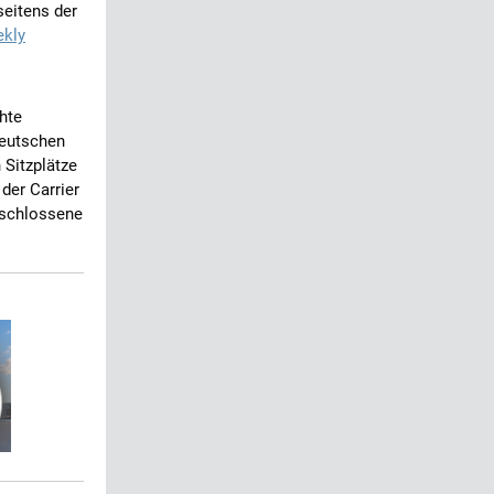
seitens der
ekly
öhte
deutschen
Sitzplätze
der Carrier
beschlossene