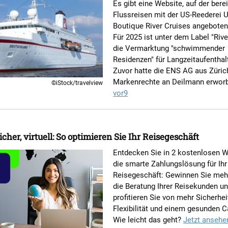
Es gibt eine Website, auf der berei
Flussreisen mit der US-Reederei 
Boutique River Cruises angeboten
Für 2025 ist unter dem Label "Rive
die Vermarktung "schwimmender
Residenzen" für Langzeitaufenthal
Zuvor hatte die ENS AG aus Züric
Markenrechte an Deilmann erwor
©iStock/travelview
vor9
icher, virtuell: So optimieren Sie Ihr Reisegeschäft
Entdecken Sie in 2 kostenlosen 
die smarte Zahlungslösung für Ihr
Reisegeschäft: Gewinnen Sie mehr
die Beratung Ihrer Reisekunden u
profitieren Sie von mehr Sicherhei
Flexibilität und einem gesunden C
Wie leicht das geht?
Jetzt ansehe