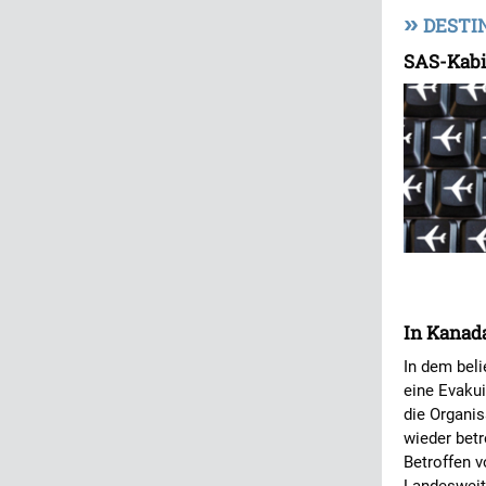
»
DESTI
SAS-Kabi
In Kanada
In dem beli
eine Evakui
die Organi
wieder betr
Betroffen v