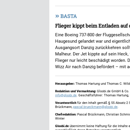
»
BASTA
Flieger kippt beim Entladen auf
Eine Boeing 737-800 der Fluggesellsch
Haugesund gelandet war und eigentlic
Ausgangsort Danzig zurückkehren sollt
Malheur. Der Jet kippte auf sein Heck,
Flieger nur leicht beschädigt worden. 
Wizz Air nach Danzig befördert – mit 
Herausgeber:
Thomas Hartung und Thomas C. Wild
Redaktion und Vermarktung:
Gloobi.de GmbH & Co. 
info@gloobi.de
. Geschäftsführer: Thomas Hartung,
Verantwortlich
für den Inhalt gemäß § 55 Absatz 2 
Brückmann,
pascal.brueckmann@gloobi.de
.
Chefredaktion:
Pascal Brückmann, Christian Schmic
Winter
Gloobi.de
übernimmt keine Haftung für die Inhalte ex