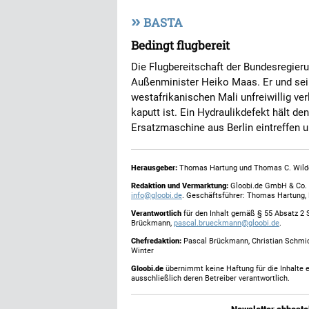
»
BASTA
Bedingt flugbereit
Die Flugbereitschaft der Bundesregieru
Außenminister Heiko Maas. Er und sei
westafrikanischen Mali unfreiwillig ver
kaputt ist. Ein Hydraulikdefekt hält d
Ersatzmaschine aus Berlin eintreffen 
Herausgeber:
Thomas Hartung und Thomas C. Wild
Redaktion und Vermarktung:
Gloobi.de GmbH & Co. 
info@gloobi.de
. Geschäftsführer: Thomas Hartung,
Verantwortlich
für den Inhalt gemäß § 55 Absatz 2 
Brückmann,
pascal.brueckmann@gloobi.de
.
Chefredaktion:
Pascal Brückmann, Christian Schmic
Winter
Gloobi.de
übernimmt keine Haftung für die Inhalte ex
ausschließlich deren Betreiber verantwortlich.