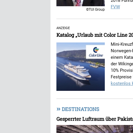
2018 Führun
FVW
©TUI Group
ANZEIGE
Katalog „Urlaub mit Color Line 2
Mini-Kreuzf
Norwegen-R
einem Kata
der Wiking
10% Provisi
Festpreise 
kostenlos 
»
DESTINATIONS
Gesperrter Luftraum über Pakist