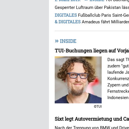
Gesperrter Luftraum über Pakistan läs
DIGITALES
Fußballclub Paris Saint-G
& DIGITALES
Amadeus fährt Milliarde
»
INSIDE
TUI-Buchungen liegen auf Vorj
Das sagt T
zudem "gut
laufende Ja
Konkurrenz,
Zypern und
Fernstreck
Indonesien
©TUI
Sixt legt Autovermietung und 
Nach der Trennung von BMW und Drive 