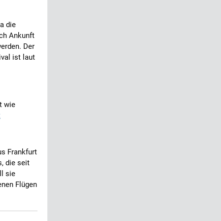
a die
ach Ankunft
werden. Der
al ist laut
t wie
t
s Frankfurt
, die seit
l sie
fenen Flügen