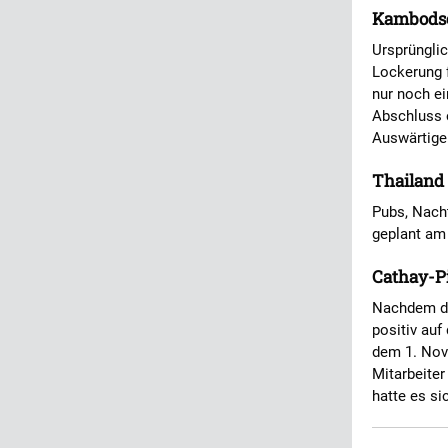
Kambodsch
Ursprüngli
Lockerung 
nur noch e
Abschluss e
Auswärtige
Thailand
Pubs, Nach
geplant am
Cathay-P
Nachdem dr
positiv auf
dem 1. Nove
Mitarbeiter
hatte es si