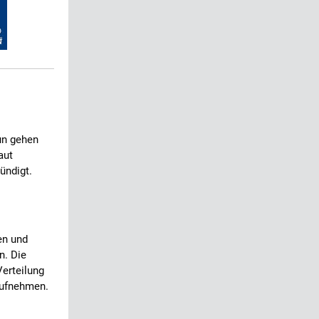
un gehen
aut
ündigt.
en und
n. Die
Verteilung
 aufnehmen.