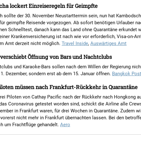
a lockert Einreiseregeln für Geimpfte
ch sollte der 30. November Neustarttermin sein, nun hat Kambodsch
für geimpfte Reisende vorgezogen. Ab sofort benötigen Urlauber n
inen Schnelltest, danach kann das Land ohne Quarantäne erkundet 
iner Krankenversicherung ist nach wie vor erforderlich, Visa-on-Arriv
m Amt derzeit nicht möglich.
Travel Inside
,
Auswärtiges Amt
 verschiebt Öffnung von Bars und Nachtclubs
tclubs und Karaoke-Bars sollen nach dem Willen der Regierung nich
 1. Dezember, sondern erst ab dem 15. Januar öffnen.
Bangkok Pos
iloten müssen nach Frankfurt-Rückkehr in Quarantäne
ei Piloten von Cathay Pacific nach der Rückkehr nach Hongkong au
 das Coronavirus getestet worden sind, schickt die Airline alle Crews
mber in Frankfurt waren, für drei Wochen in Quarantäne. Zudem wil
 vorerst nicht mehr in Frankfurt übernachten lassen. Bei den betrof
ch um Frachtflüge gehandelt.
Aero