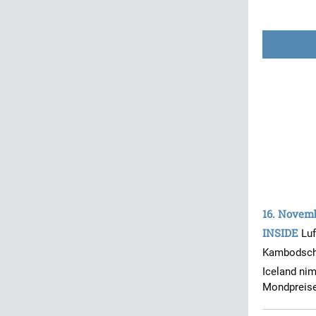
16. Novem
INSIDE
Lu
Kambodscha
Iceland ni
Mondpreise