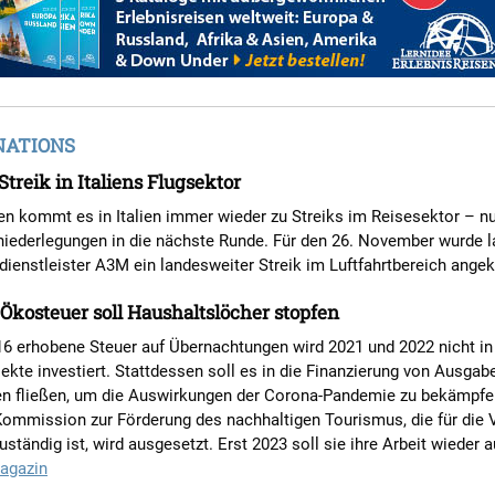
NATIONS
Streik in Italiens Flugsektor
en kommt es in Italien immer wieder zu Streiks im Reisesektor – n
niederlegungen in die nächste Runde. Für den 26. November wurde l
dienstleister A3M ein landesweiter Streik im Luftfahrtbereich angek
Ökosteuer soll Haushaltslöcher stopfen
16 erhobene Steuer auf Übernachtungen wird 2021 und 2022 nicht in
kte investiert. Stattdessen soll es in die Finanzierung von Ausgab
nen fließen, um die Auswirkungen der Corona-Pandemie zu bekämpfe
Kommission zur Förderung des nachhaltigen Tourismus, die für die 
zuständig ist, wird ausgesetzt. Erst 2023 soll sie ihre Arbeit wieder
agazin