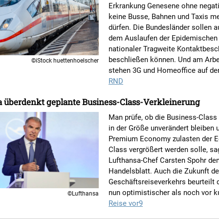
Erkrankung Genesene ohne negati
keine Busse, Bahnen und Taxis m
dürfen. Die Bundesländer sollen 
dem Auslaufen der Epidemischen
nationaler Tragweite Kontaktbes
beschließen können. Und am Arbe
©iStock huettenhoelscher
stehen 3G und Homeoffice auf de
RND
a überdenkt geplante Business-Class-Verkleinerung
Man prüfe, ob die Business-Class
in der Größe unverändert bleiben 
Premium Economy zulasten der 
Class vergrößert werden solle, sa
Lufthansa-Chef Carsten Spohr de
Handelsblatt. Auch die Zukunft d
Geschäftsreiseverkehrs beurteilt
nun optimistischer als noch vor 
©Lufthansa
Reise vor9