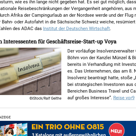
sturm, wie es ihn lange nicht gegeben hat. Es sei gut möglich, das
nationale Reisebeschränkungen der Vergangenheit angehören, aus 
durch Afrika der Campingurlaub an der Nordsee werde und der Flug 
 Bahn- oder Autofahrt in die Sächsische Schweiz weiche, resümiert
Zahlen des ADAC das
Institut der Deutschen Wirtschaft
.
 Interessenten für Geschäftsreise-Start-up Voya
Der vorläufige Insolvenzverwalter
Böhm von der Kanzlei Münzel & B
bereits in Verhandlung mit Investo
es. Das Unternehmen, das am 8.
Insolvenz beantragt hatte, stoße 
bei strategischen Investoren aus 
Bereichen Business Travel und Ca
auf großes Interesse“.
Reise vor9
©iStock/Ralf Geithe
NZEIGE