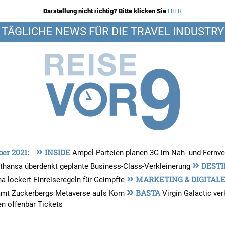
Darstellung nicht richtig? Bitte klicken Sie
HIER
TÄGLICHE NEWS FÜR DIE TRAVEL INDUSTRY
»
ber 2021:
INSIDE
Ampel-Parteien planen 3G im Nah- und Fernv
»
DESTI
fthansa überdenkt geplante Business-Class-Verkleinerung
»
MARKETING & DIGITAL
 lockert Einreiseregeln für Geimpfte
»
BASTA
mmt Zuckerbergs Metaverse aufs Korn
Virgin Galactic ver
n offenbar Tickets