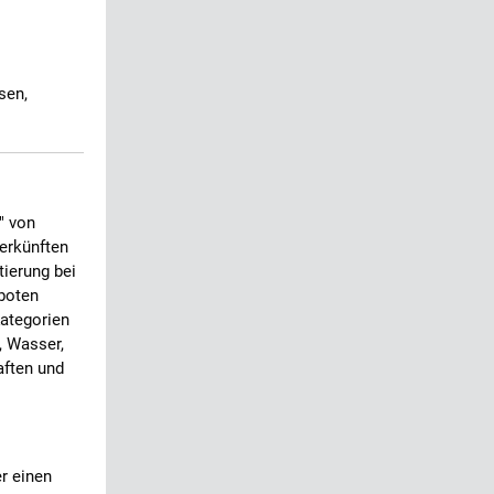
sen,
" von
terkünften
tierung bei
boten
Kategorien
, Wasser,
aften und
r einen