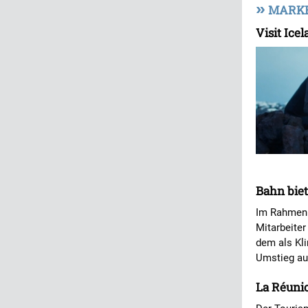
»
MARKE
Visit Ice
Bahn bie
Im Rahmen e
Mitarbeiter
dem als Kli
Umstieg au
La Réunio