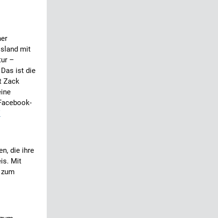
ner
Island mit
tur –
Das ist die
t Zack
eine
 Facebook-
V
n, die ihre
is. Mit
r zum