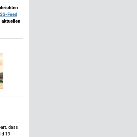
chrichten
SS-Feed
 aktuellen
art, dass
id-19-