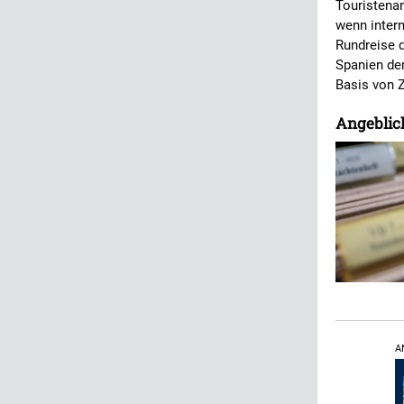
Touristenan
wenn inter
Rundreise 
Spanien der
Basis von 
Angeblich
A