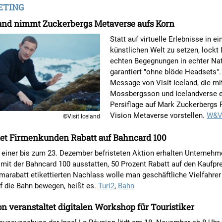
TING
land nimmt Zuckerbergs Metaverse aufs Korn
Statt auf virtuelle Erlebnisse in ei
künstlichen Welt zu setzen, lockt 
echten Begegnungen in echter Na
garantiert "ohne blöde Headsets". 
Message von Visit Iceland, die mi
Mossbergsson und Icelandverse 
Persiflage auf Mark Zuckerbergs
Vision Metaverse vorstellen.
W&
©Visit Iceland
tet Firmenkunden Rabatt auf Bahncard 100
iner bis zum 23. Dezember befristeten Aktion erhalten Unternehme
 mit der Bahncard 100 ausstatten, 50 Prozent Rabatt auf den Kaufpre
marabatt etikettierten Nachlass wolle man geschäftliche Vielfahre
f die Bahn bewegen, heißt es.
Turi2
,
Bahn
n veranstaltet digitalen Workshop für Touristiker