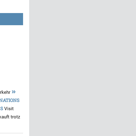
»
erkehr
NATIONS
ES
Visit
kauft trotz