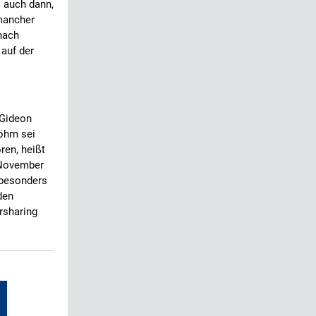
s auch dann,
mancher
nach
 auf der
 Gideon
öhm sei
ren, heißt
 November
„besonders
den
rsharing