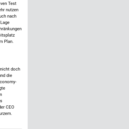
ven Test
ehr nutzen
auch nach
 Lage
chränkungen
itsplatz
m Plan.
 nicht doch
und die
Economy-
gte
m
es
 der CEO
kurzem.