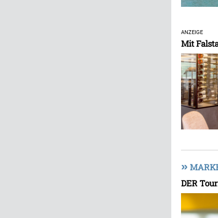
ANZEIGE
Mit Falst
»
MARKE
DER Touri