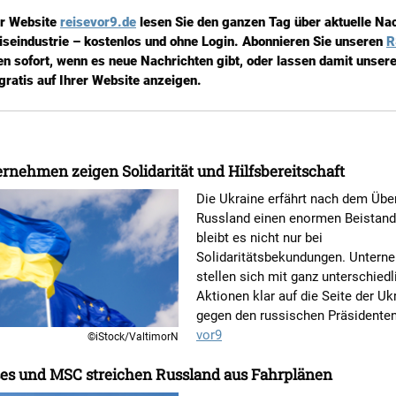
er Website
reisevor9.de
lesen Sie den ganzen Tag über aktuelle Na
iseindustrie – kostenlos und ohne Login. Abonnieren Sie unseren
R
en sofort, wenn es neue Nachrichten gibt, oder lassen damit unsere
gratis auf Ihrer Website anzeigen.
rnehmen zeigen Solidarität und Hilfsbereitschaft
Die Ukraine erfährt nach dem Über
Russland einen enormen Beistand
bleibt es nicht nur bei
Solidaritätsbekundungen. Untern
stellen sich mit ganz unterschied
Aktionen klar auf die Seite der Uk
gegen den russischen Präsidente
vor9
©iStock/ValtimorN
ses und MSC streichen Russland aus Fahrplänen