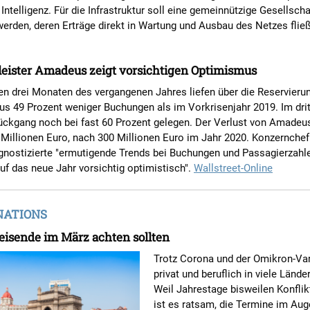
 Intelligenz. Für die Infrastruktur soll eine gemeinnützige Gesellscha
erden, deren Erträge direkt in Wartung und Ausbau des Netzes flie
leister Amadeus zeigt vorsichtigen Optimismus
ten drei Monaten des vergangenen Jahres liefen über die Reservier
s 49 Prozent weniger Buchungen als im Vorkrisenjahr 2019. Im drit
ückgang noch bei fast 60 Prozent gelegen. Der Verlust von Amadeus
 Millionen Euro, nach 300 Millionen Euro im Jahr 2020. Konzernchef
nostizierte "ermutigende Trends bei Buchungen und Passagierzahlen
auf das neue Jahr vorsichtig optimistisch".
Wallstreet-Online
NATIONS
eisende im März achten sollten
Trotz Corona und der Omikron-Var
privat und beruflich in viele Länder
Weil Jahrestage bisweilen Konflik
ist es ratsam, die Termine im Aug