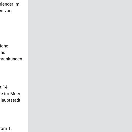
alender im
en von
iche
ind
chränkungen
t 14
ke im Meer
Hauptstadt
vom 1.