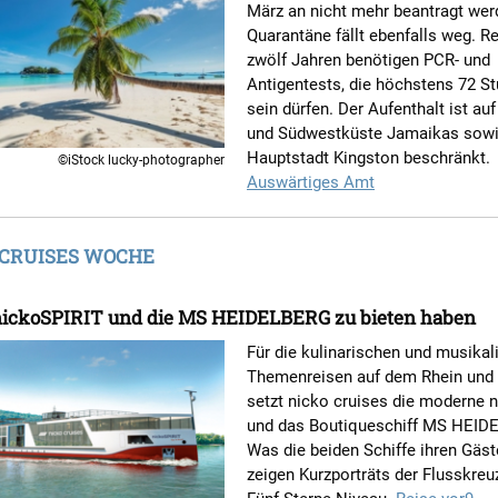
März an nicht mehr beantragt wer
Quarantäne fällt ebenfalls weg. R
zwölf Jahren benötigen PCR- und
Antigentests, die höchstens 72 St
sein dürfen. Der Aufenthalt ist auf
und Südwestküste Jamaikas sowie
Hauptstadt Kingston beschränkt.
©iStock lucky-photographer
Auswärtiges Amt
 CRUISES WOCHE
nickoSPIRIT und die MS HEIDELBERG zu bieten haben
Für die kulinarischen und musikal
Themenreisen auf dem Rhein und
setzt nicko cruises die moderne 
und das Boutiqueschiff MS HEID
Was die beiden Schiffe ihren Gäst
zeigen Kurzporträts der Flusskreu