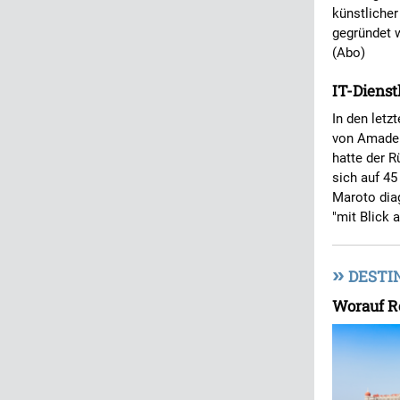
künstlicher
gegründet w
(Abo)
IT-Dienst
In den letz
von Amadeu
hatte der R
sich auf 45
Maroto diag
"mit Blick 
»
DESTI
Worauf R