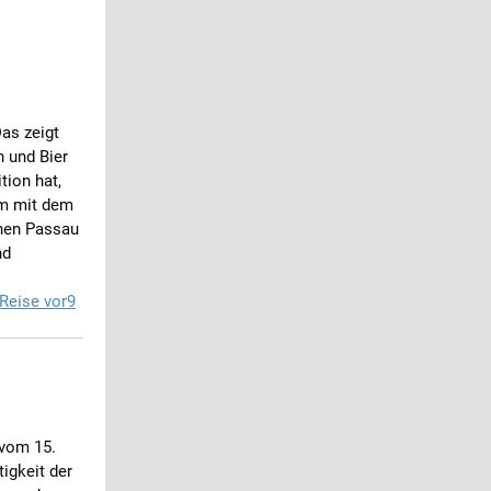
as zeigt
 und Bier
tion hat,
am mit dem
hen Passau
nd
Reise vor9
 vom 15.
igkeit der