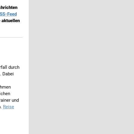
chrichten
SS-Feed
 aktuellen
fall durch
. Dabei
ehmen
lichen
rainer und
n.
Reise