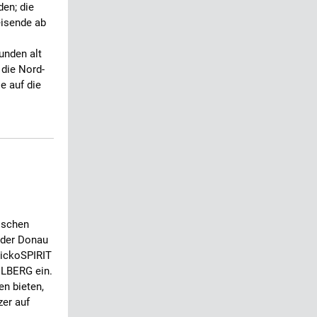
den; die
eisende ab
unden alt
 die Nord-
 auf die
ischen
 der Donau
nickoSPIRIT
ELBERG ein.
en bieten,
zer auf