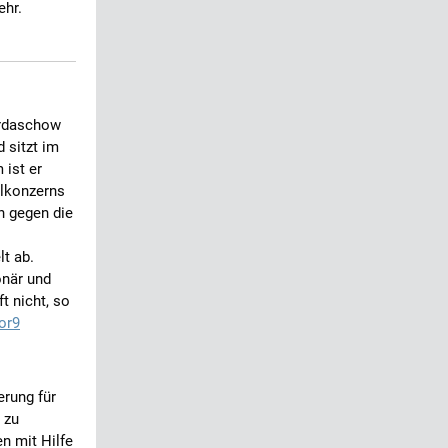
ehr.
ordaschow
d sitzt im
 ist er
hlkonzerns
n gegen die
lt ab.
när und
t nicht, so
or9
erung für
 zu
n mit Hilfe