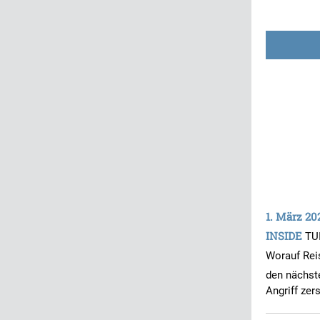
1. März 20
INSIDE
TU
Worauf Rei
den nächst
Angriff zers