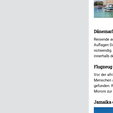
Dänemark 
Reisende a
Auflagen D
notwendig.
innerhalb 
Flugzeug
Vor der afr
Menschen a
gefunden. 
Moroni zur
Jamaika e