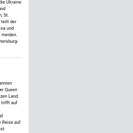
die Ukraine
und
, St.
teilt der
ssa und
e meiden.
tersburg-
annien
der Queen
nzen Land.
trifft auf
al
 Reise auf
st: