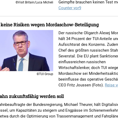
Geimpfte brauchen keinen Test m
©Visit Britain/Luca Micheli
Counter vor9
t keine Risiken wegen Mordaschow-Beteiligung
Der russische Oligarch Alexej M
hält 34 Prozent der TUI-Anteile un
Aufsichtsrat des Konzerns. Zudem
Chef des größten russischen Sta
Severstal. Die EU plant Sanktione
einflussreichen russischen
Wirtschaftslenker, doch TUI wiege
Mordaschow sei Minderheitsaktio
©TUI Group
beeinflusse das operative Geschäf
CEO Fritz Joussen (Foto).
Reise v
ahn zukunftsfähig werden soll
hnbeauftragte der Bundesregierung, Michael Theurer, hält Digitalisi
üssel, um Kapazitäten zu steigern und Engpässe im Schienenverkehr
; etwa durch die Optimierung von Trassenmanagement und Fahrpläne