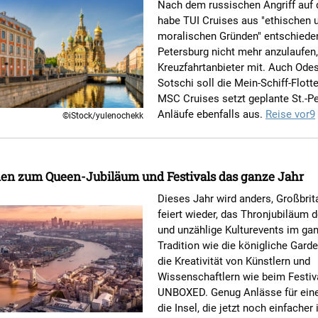
Nach dem russischen Angriff auf 
habe TUI Cruises aus "ethischen 
moralischen Gründen" entschieden
Petersburg nicht mehr anzulaufen, 
Kreuzfahrtanbieter mit. Auch Ode
Sotschi soll die Mein-Schiff-Flott
MSC Cruises setzt geplante St.-Pe
Anläufe ebenfalls aus.
Reise vor9
©iStock/yulenochekk
den zum Queen-Jubiläum und Festivals das ganze Jahr
Dieses Jahr wird anders, Großbrit
feiert wieder, das Thronjubiläum 
und unzählige Kulturevents im ga
Tradition wie die königliche Garde 
die Kreativität von Künstlern und
Wissenschaftlern wie beim Festiv
UNBOXED. Genug Anlässe für eine
die Insel, die jetzt noch einfacher i