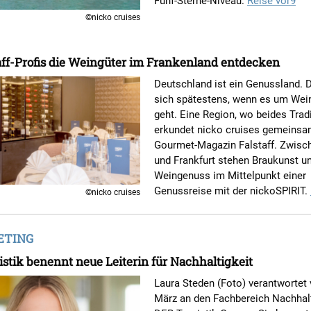
Fünf-Sterne-Niveau.
Reise vor9
©nicko cruises
aff-Profis die Weingüter im Frankenland entdecken
Deutschland ist ein Genussland. D
sich spätestens, wenn es um Wein
geht. Eine Region, wo beides Tradi
erkundet nicko cruises gemeins
Gourmet-Magazin Falstaff. Zwisc
und Frankfurt stehen Braukunst u
Weingenuss im Mittelpunkt einer
Genussreise mit der nickoSPIRIT.
©nicko cruises
TING
stik benennt neue Leiterin für Nachhaltigkeit
Laura Steden (Foto) verantwortet
März an den Fachbereich Nachhalt