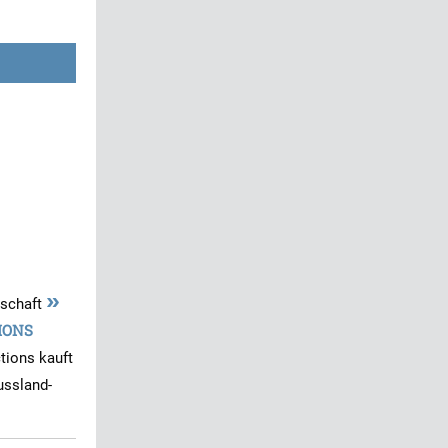
»
tschaft
IONS
tions kauft
ussland-