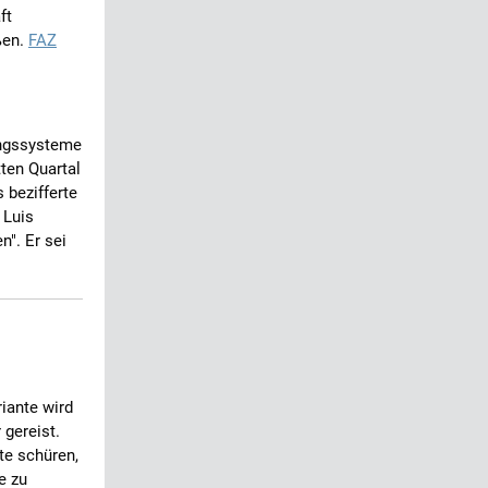
ft
ßen.
FAZ
ungssysteme
ten Quartal
 bezifferte
 Luis
". Er sei
iante wird
 gereist.
te schüren,
e zu