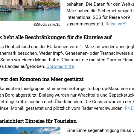
behalten. Die Daten für den Weltk
März haben die Sicherheitsexpert
International SOS für Reise vor9
zusammengestellt.
Reise vor9
©iStock/saiko3p
hebt alle Beschränkungen für die Einreise auf
us Deutschland und der EU können vom 1. März an wieder ohne jegl
änemark besuchen. Weder Impf-, Genesenen- oder Testnachweise s
 Schon vor einem Monat hatte Dänemark die meisten Corona-Eins
des Landes aufgehoben.
Coronasmitte
 vor den Komoren ins Meer gestürzt
ikanischen Inselgruppe ist eine einmotorige Turboprop-Maschine mi
n Bord abgestürzt. Bislang wurden nur Wrackteile und Gepäckstüc
Rettungskräfte suchen nach Überlebenden. Die Cessna war von der 
 Insel Mohéli gestartet und plötzlich vom Radar verschwunden.
RND
rleichtert Einreise für Touristen
Eine Einreisegenehmigung muss 