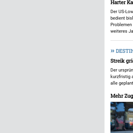
Harter Ka
Der US-Low-
bedient bis
Problemen u
weiteres J
»
DESTI
Streik gr
Der ursprün
kurzfristig
alle geplan
Mehr Zug