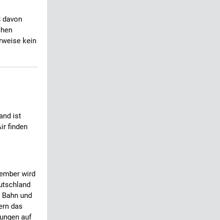
8 davon
chen
rweise kein
and ist
ir finden
ember wird
utschland
e Bahn und
ern das
dungen auf