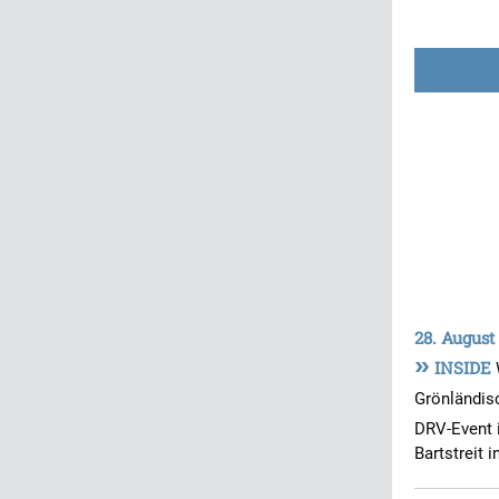
28. August
»
INSIDE
Grönländisc
DRV-Event 
Bartstreit 