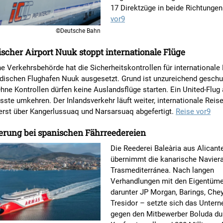
17 Direktzüge in beide Richtunge
vor9
©Deutsche Bahn
scher Airport Nuuk stoppt internationale Flüge
e Verkehrsbehörde hat die Sicherheitskontrollen für internationale
dischen Flughafen Nuuk ausgesetzt. Grund ist unzureichend geschu
hne Kontrollen dürfen keine Auslandsflüge starten. Ein United-Flug
te umkehren. Der Inlandsverkehr läuft weiter, internationale Reis
erst über Kangerlussuaq und Narsarsuaq abgefertigt.
Reise vor9
erung bei spanischen Fährreedereien
Die Reederei Baleària aus Alicant
übernimmt die kanarische Navier
Trasmediterránea. Nach langen
Verhandlungen mit den Eigentüme
darunter JP Morgan, Barings, Che
Tresidor – setzte sich das Unter
gegen den Mitbewerber Boluda du