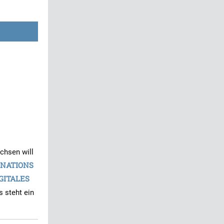
chsen will
NATIONS
GITALES
s steht ein