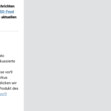
chrichten
SS-Feed
 aktuellen
ato
okussierte
ise vor9
arkus
licken wir
Produkt des
vor9