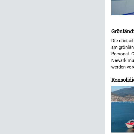
Grönländi
Die dänisch
am grönlän
Personal. O
Newark muss
werden vor
Konsolidi