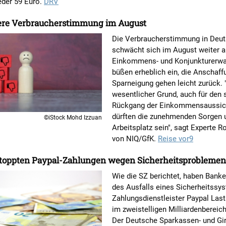
eder 59 Euro.
DRV
ere Verbraucherstimmung im August
Die Verbraucherstimmung in Deut
schwächt sich im August weiter a
Einkommens- und Konjunkturerwa
büßen erheblich ein, die Anschaff
Sparneigung gehen leicht zurück. 
wesentlicher Grund, auch für den 
Rückgang der Einkommensaussic
dürften die zunehmenden Sorgen
©iStock Mohd Izzuan
Arbeitsplatz sein", sagt Experte Ro
von NIQ/GfK.
Reise vor9
toppten Paypal-Zahlungen wegen Sicherheitsproblemen
Wie die SZ berichtet, haben Bank
des Ausfalls eines Sicherheitssy
Zahlungsdienstleister Paypal Last
im zweistelligen Milliardenbereic
Der Deutsche Sparkassen- und Gi