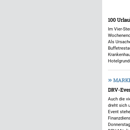
100 Urlau
Im Vier-St
Wochenende
Als Ursache
Buffetrest
Krankenhau
Hotelgrunds
»
MARKET
DRV-Even
Auch die v
dreht sich
Event stehe
Finanzdiens
Donnerstag,