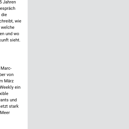
45 Jahren
Gespräch
 die
chreibt, wie
, welche
lten und wo
unft sieht.
 Marc-
ber von
im März
 Weekly ein
xible
rants und
setzt stark
 Meer