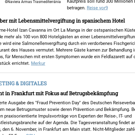
Kaufpreis soll rund 300 Millionen
©Naviera Armas Trasmediterránia
betragen.
Reise vor9
ber mit Lebensmittelvergiftung in spanischem Hotel
erne-Hotel Izan Cavanna im Ort La Manga in der ostspanischen Küst
 mehr als 100 von 800 Hotelgästen an einer Lebensmittelvergiftun
 wird eine Salmonellenvergiftung durch ein verdorbenes Fischgeric
aurant des Hauses vermutet. Mehrere Gäste kamen zur Behandlung i
s, für Menschen mit ersten Symptomen wurde ein Feldlazarett auf
tück errichtet.
Merkur
ING & DIGITALES
t in Frankfurt mit Fokus auf Betrugsbekämpfung
ierte Ausgabe des "Fraud Prevention Day" des Deutschen Reiseverb
 um neue Betrugsmuster sowie deren Prävention und Bekämpfung. B
n praxisorientierte Impulsvorträge von Experten der Reise-, IT- und
tleistungsbranche auf der Agenda. Die Tagesveranstaltung findet 
 den 6. November, in Frankfurt am Main statt. Nicht-Mitglieder zah