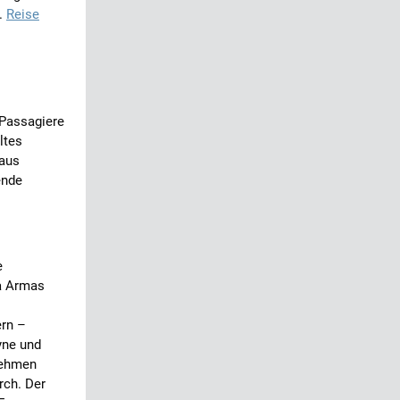
n.
Reise
 Passagiere
ltes
 aus
ende
e
a Armas
rn –
yne und
nehmen
rch. Der