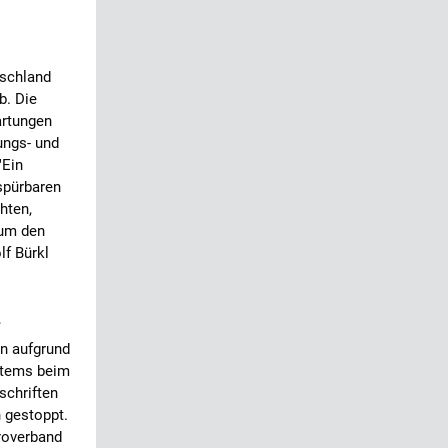
schland
b. Die
rtungen
ungs- und
"Ein
spürbaren
hten,
 um den
lf Bürkl
en aufgrund
stems beim
schriften
h gestoppt.
roverband