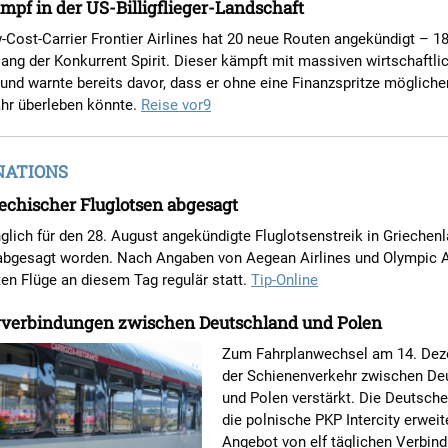
mpf in der US-Billigflieger-Landschaft
Cost-Carrier Frontier Airlines hat 20 neue Routen angekündigt – 1
lang der Konkurrent Spirit. Dieser kämpft mit massiven wirtschaftli
nd warnte bereits davor, dass er ohne eine Finanzspritze mögliche
ahr überleben könnte.
Reise vor9
NATIONS
iechischer Fluglotsen abgesagt
glich für den 28. August angekündigte Fluglotsenstreik in Griechenl
 abgesagt worden. Nach Angaben von Aegean Airlines und Olympic A
ten Flüge an diesem Tag regulär statt.
Tip-Online
verbindungen zwischen Deutschland und Polen
Zum Fahrplanwechsel am 14. Dez
der Schienenverkehr zwischen De
und Polen verstärkt. Die Deutsch
die polnische PKP Intercity erweit
Angebot von elf täglichen Verbin