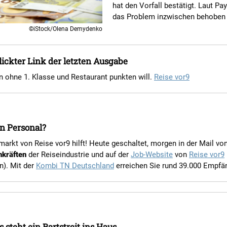
hat den Vorfall bestätigt. Laut Pay
das Problem inzwischen behoben
©iStock/Olena Demydenko
ickter Link der letzten Ausgabe
in ohne 1. Klasse und Restaurant punkten will.
Reise vor9
n Personal?
markt von Reise vor9 hilft! Heute geschaltet, morgen in der Mail vo
hkräften
der Reiseindustrie und auf der
Job-Website
von
Reise vor9
n). Mit der
Kombi TN Deutschland
erreichen Sie rund 39.000 Empfä
s steht ein Bartstreit ins Haus