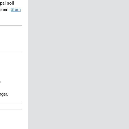
pal soll
 sein.
Stern
n
nger.