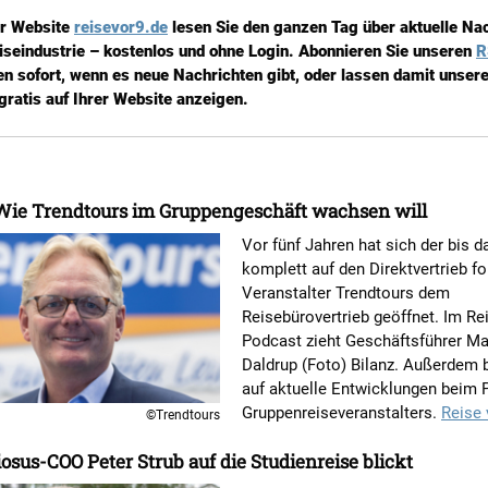
er Website
reisevor9.de
lesen Sie den ganzen Tag über aktuelle Na
iseindustrie – kostenlos und ohne Login. Abonnieren Sie unseren
R
en sofort, wenn es neue Nachrichten gibt, oder lassen damit unsere
gratis auf Ihrer Website anzeigen.
 Wie Trendtours im Gruppengeschäft wachsen will
Vor fünf Jahren hat sich der bis d
komplett auf den Direktvertrieb f
Veranstalter Trendtours dem
Reisebürovertrieb geöffnet. Im Re
Podcast zieht Geschäftsführer M
Daldrup (Foto) Bilanz. Außerdem b
auf aktuelle Entwicklungen beim 
Gruppenreiseveranstalters.
Reise 
©Trendtours
osus-COO Peter Strub auf die Studienreise blickt