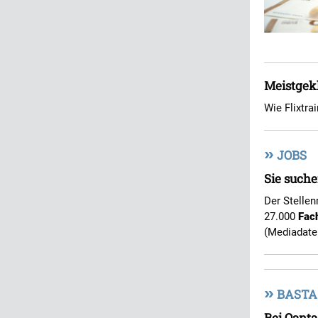
Meistgekl
Wie Flixtra
»
JOBS
Sie suche
Der Stellen
27.000
Fac
(Mediadate
»
BASTA
Bei Qanta