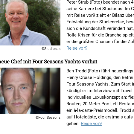
Peter Strub (Foto) beendet nach 
seine Karriere bei Studiosus. Im 
mit Reise vor9 zieht er Bilanz über
Entwicklung der Studienreise, bes
sich die Kundschaft verändert hat
Rolle Krisen für die Branche spie
er die größten Chancen für die Zuk
Reise vor9
©Studiosus
eue Chef mit Four Seasons Yachts vorhat
Ben Trodd (Foto) führt neuerdings
Henry Cruise Holdings, den Betrei
Four Seasons Yachts. Zum Start 
kündigt er im Interview mit Travel
individuelles Luxuskonzept an: fle
Routen, 20-Meter-Pool, elf Restau
ein à-la-carte-Preismodell. Trodd 
auf Hotelgäste, die erstmals aufs
©Four Seasons
gehen.
Reise vor9