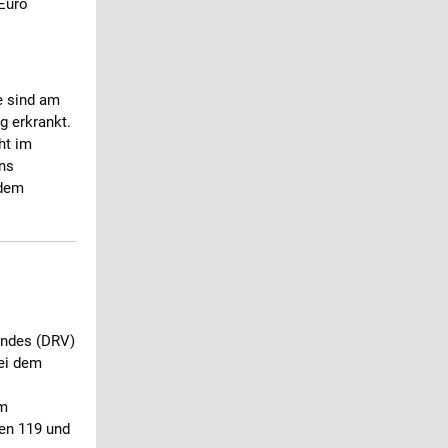
 Euro
e sind am
g erkrankt.
ht im
ns
 dem
andes (DRV)
ei dem
am
len 119 und