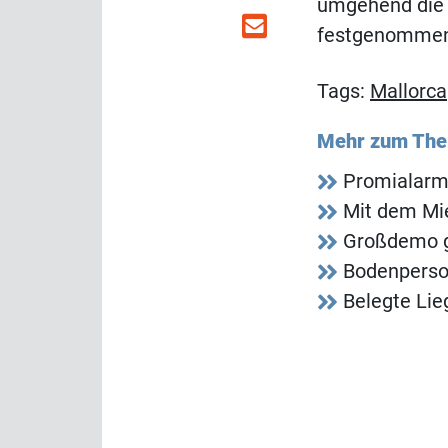
umgehend die 
festgenomme
Tags:
Mallorca
Mehr zum Th
Promialarm
Mit dem Mi
Großdemo g
Bodenperson
Belegte Lie