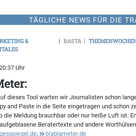
TÄGLICHE NEWS FÜR DIE TR
RKETING &
BASTA
THEMENWOCHE
ITALES
 20:37 Uhr
eter:
uf dieses Tool warten wir Journalisten schon lang
py and Paste in die Seite eingetragen und schon z
b die Meldung brauchbar oder nur heiße Luft ist. En
 aufgeblasene Beratertexte und andere Worthülse
gesspiegel.de
,
blablameter.de