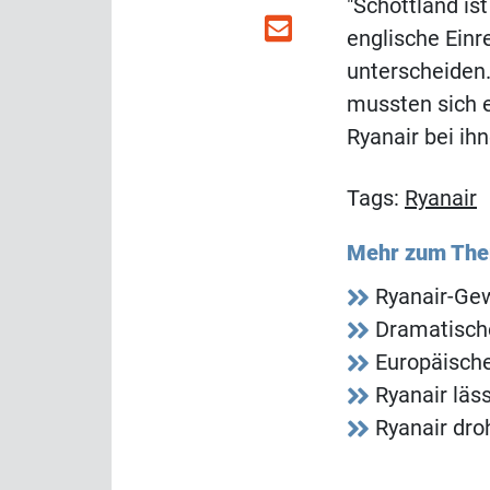
"Schottland is
englische Einr
unterscheiden
mussten sich e
Ryanair bei ih
Tags:
Ryanair
Mehr zum Th
Ryanair-Gew
Dramatische
Europäische
Ryanair läs
Ryanair dro