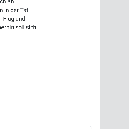
ich an
n in der Tat
n Flug und
rhin soll sich