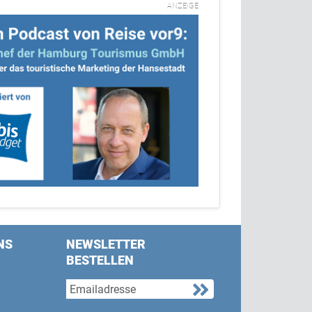
ANZEIGE
NS
NEWSLETTER
BESTELLEN
s on Facebook
w us on Twitter