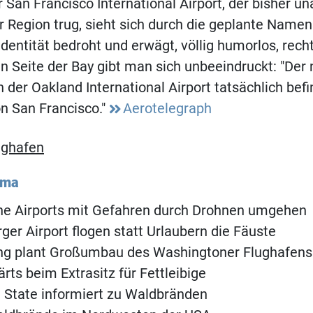
 San Francisco International Airport, der bisher u
 Region trug, sieht sich durch die geplante Name
dentität bedroht und erwägt, völlig humorlos, recht
n Seite der Bay gibt man sich unbeeindruckt: "De
h der Oakland International Airport tatsächlich bef
on San Francisco."
Aerotelegraph
ughafen
ema
he Airports mit Gefahren durch Drohnen umgehen
er Airport flogen statt Urlaubern die Fäuste
ng plant Großumbau des Washingtoner Flughafens
rts beim Extrasitz für Fettleibige
 State informiert zu Waldbränden