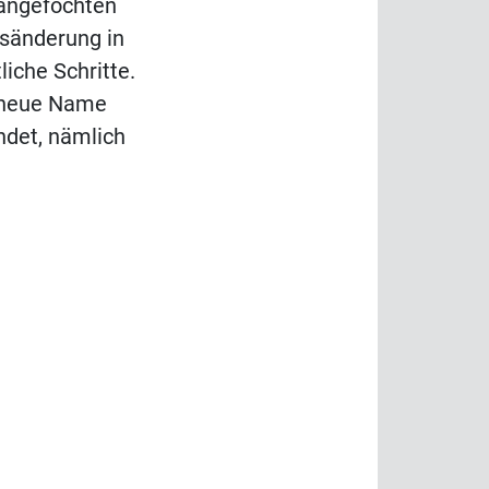
nangefochten
nsänderung in
liche Schritte.
r neue Name
indet, nämlich