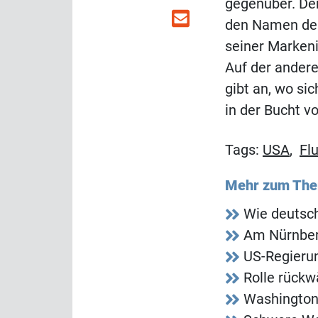
gegenüber. Der
den Namen der
seiner Markeni
Auf der andere
gibt an, wo sic
in der Bucht v
Tags:
USA
,
Fl
Mehr zum Th
Wie deutsc
Am Nürnberg
US-Regieru
Rolle rückwä
Washington