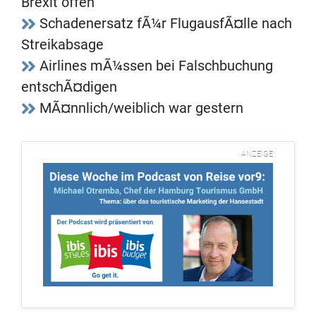
Brexit offen
Schadenersatz fÃ¼r FlugausfÃ¤lle nach
Streikabsage
Airlines mÃ¼ssen bei Falschbuchung
entschÃ¤digen
MÃ¤nnlich/weiblich war gestern
ANZEIGE