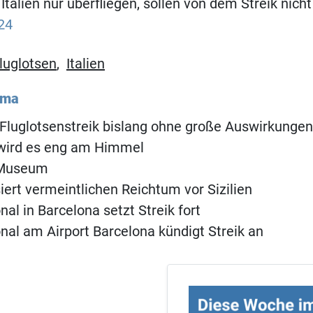
Italien nur überfliegen, sollen von dem Streik nicht
24
luglotsen
,
Italien
ema
Fluglotsenstreik bislang ohne große Auswirkungen
ird es eng am Himmel
 Museum
siert vermeintlichen Reichtum vor Sizilien
al in Barcelona setzt Streik fort
al am Airport Barcelona kündigt Streik an