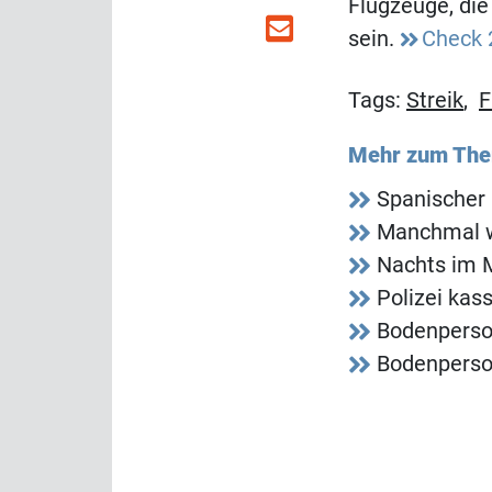
Flugzeuge, die 
sein.
Check 
Tags:
Streik
,
F
Mehr zum Th
Spanischer 
Manchmal w
Nachts im
Polizei kas
Bodenperson
Bodenperson