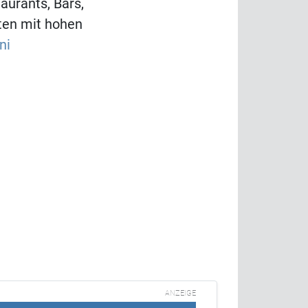
aurants, Bars,
dten mit hohen
ni
ANZEIGE