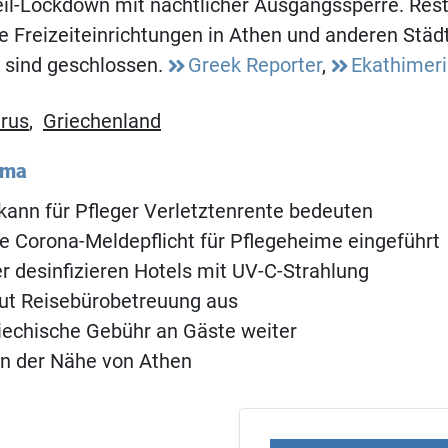
il-Lockdown mit nächtlicher Ausgangssperre. Rest
ie Freizeiteinrichtungen in Athen und anderen Stä
 sind geschlossen.
Greek Reporter
,
Ekathimeri
rus
,
Griechenland
ema
kann für Pfleger Verletztenrente bedeuten
e Corona-Meldepflicht für Pflegeheime eingeführt
 desinfizieren Hotels mit UV-C-Strahlung
ut Reisebürobetreuung aus
riechische Gebühr an Gäste weiter
in der Nähe von Athen