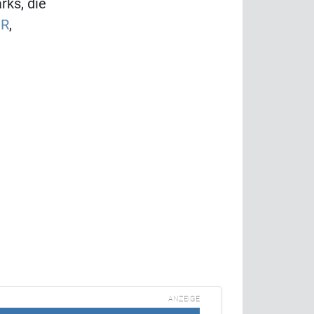
rks, die
R
,
ANZEIGE