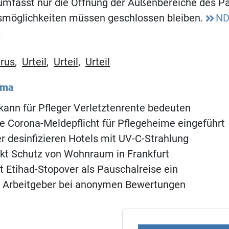
mfasst nur die Öffnung der Außenbereiche des Pa
möglichkeiten müssen geschlossen bleiben.
ND
s
rus
,
Urteil
,
Urteil
,
Urteil
ema
kann für Pfleger Verletztenrente bedeuten
e Corona-Meldepflicht für Pflegeheime eingeführt
 desinfizieren Hotels mit UV-C-Strahlung
rkt Schutz von Wohnraum in Frankfurt
ft Etihad-Stopover als Pauschalreise ein
kt Arbeitgeber bei anonymen Bewertungen