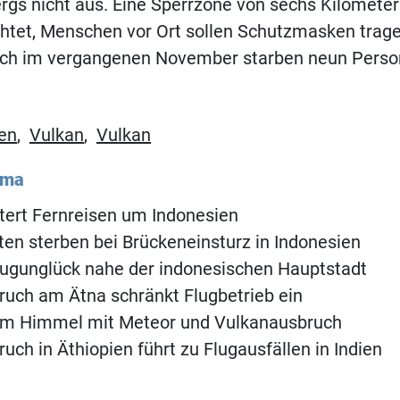
rgs nicht aus. Eine Sperrzone von sechs Kilomete
chtet, Menschen vor Ort sollen Schutzmasken trag
uch im vergangenen November starben neun Perso
en
,
Vulkan
,
Vulkan
ema
tert Fernreisen um Indonesien
ten sterben bei Brückeneinsturz in Indonesien
ugunglück nahe der indonesischen Hauptstadt
uch am Ätna schränkt Flugbetrieb ein
am Himmel mit Meteor und Vulkanausbruch
uch in Äthiopien führt zu Flugausfällen in Indien