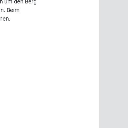
rn um den Berg
en. Beim
nen.