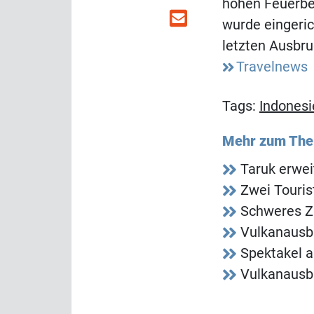
hohen Feuerbe
wurde eingeri
letzten Ausbr
Travelnews
Tags:
Indonesi
Mehr zum Th
Taruk erwei
Zwei Touris
Schweres Z
Vulkanausbr
Spektakel 
Vulkanausbr