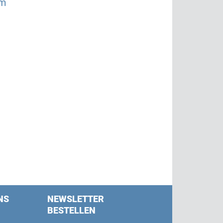
om
NS
NEWSLETTER
BESTELLEN
s on Facebook
w us on Twitter