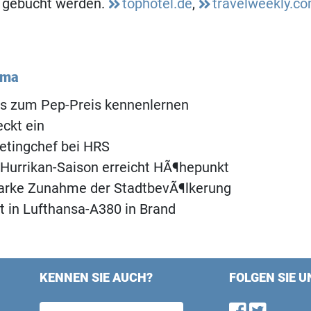
 gebucht werden.
tophotel.de
,
travelweekly.c
ema
ls zum Pep-Preis kennenlernen
ckt ein
etingchef bei HRS
 Hurrikan-Saison erreicht HÃ¶hepunkt
tarke Zunahme der StadtbevÃ¶lkerung
 in Lufthansa-A380 in Brand
KENNEN SIE AUCH?
FOLGEN SIE U
Find u
Follo