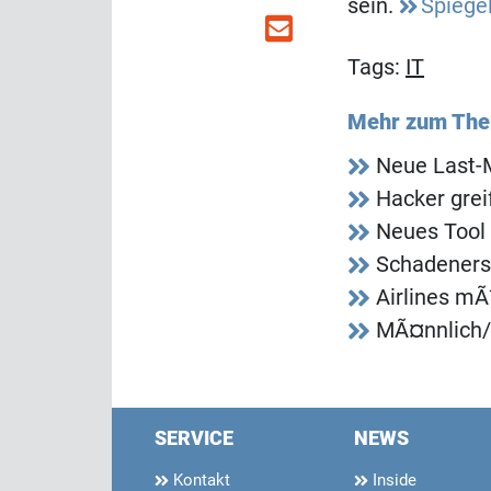
sein.
Spiege
Tags:
IT
Mehr zum Th
Neue Last-M
Hacker grei
Neues Tool f
Schadeners
Airlines m
MÃ¤nnlich/
SERVICE
NEWS
Kontakt
Inside