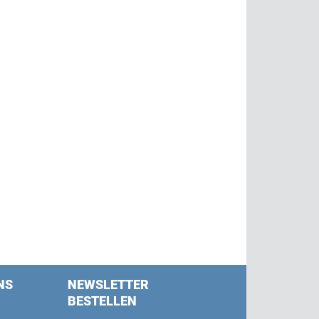
NS
NEWSLETTER
BESTELLEN
s on Facebook
w us on Twitter