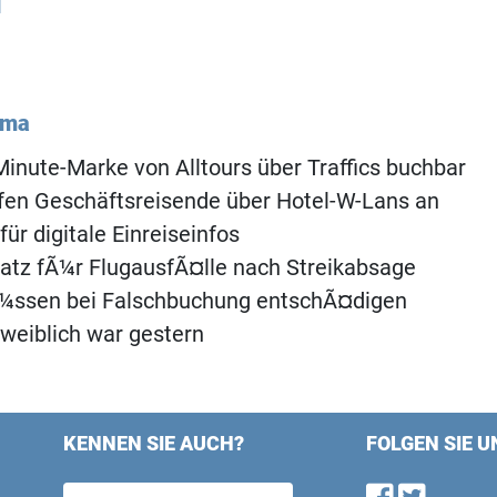
l
ema
inute-Marke von Alltours über Traffics buchbar
fen Geschäftsreisende über Hotel-W-Lans an
ür digitale Einreiseinfos
atz fÃ¼r FlugausfÃ¤lle nach Streikabsage
Ã¼ssen bei Falschbuchung entschÃ¤digen
weiblich war gestern
KENNEN SIE AUCH?
FOLGEN SIE U
Find u
Follo