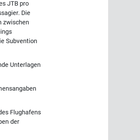
es JTB pro
sagier. Die
n zwischen
ings
ie Subvention
nde Unterlagen
Namensangaben
 des Flughafens
ben der