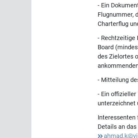
- Ein Dokument
Flugnummer, de
Charterflug und
- Rechtzeitig
Board (mindes
des Zielortes 
ankommenden 
- Mitteilung d
- Ein offiziel
unterzeichnet
Interessenten 
Details an da
ahmad.k@vis