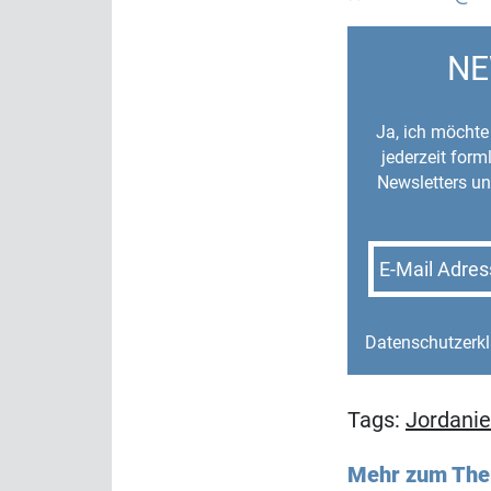
NE
Ja, ich möchte 
jederzeit for
Newsletters un
E-Mail Adres
Datenschutzerk
Tags:
Jordani
Mehr zum Th