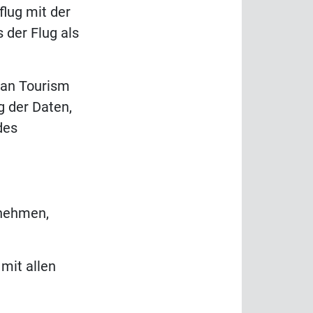
lug mit der
 der Flug als
dan Tourism
 der Daten,
des
rnehmen,
mit allen