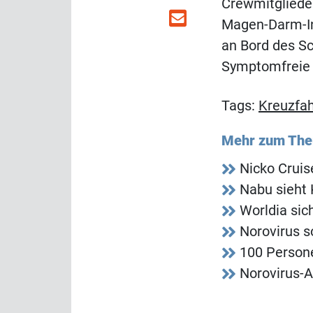
Crewmitglieder
Magen-Darm-Inf
an Bord des Sc
Symptomfreie 
Tags:
Kreuzfah
Mehr zum Th
Nicko Crui
Nabu sieht 
Worldia sic
Norovirus s
100 Persone
Norovirus-A