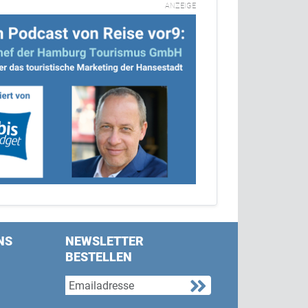
ANZEIGE
NS
NEWSLETTER
BESTELLEN
s on Facebook
w us on Twitter