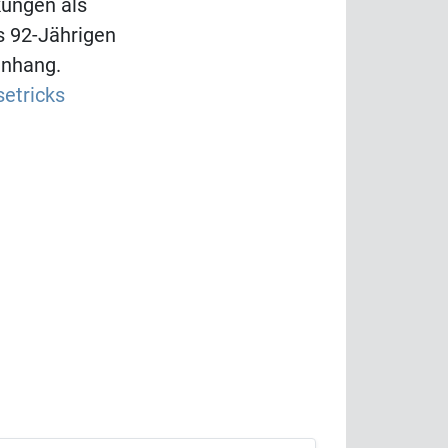
kungen als
es 92-Jährigen
enhang.
setricks