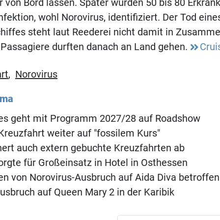
 von Bord lassen. Später wurden 50 bis 80 Erkran
ektion, wohl Norovirus, identifiziert. Der Tod ein
hiffes steht laut Reederei nicht damit in Zusamm
Passagiere durften danach an Land gehen.
Crui
rt
,
Norovirus
ema
ses geht mit Programm 2027/28 auf Roadshow
Kreuzfahrt weiter auf "fossilem Kurs"
hert auch extern gebuchte Kreuzfahrten ab
orgte für Großeinsatz in Hotel in Osthessen
n von Norovirus-Ausbruch auf Aida Diva betroffen
usbruch auf Queen Mary 2 in der Karibik