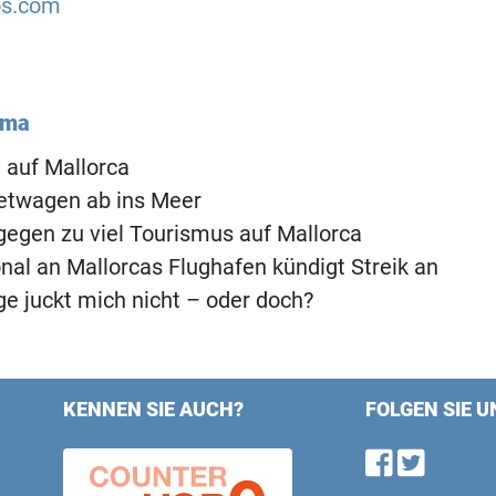
os.com
ema
 auf Mallorca
etwagen ab ins Meer
egen zu viel Tourismus auf Mallorca
al an Mallorcas Flughafen kündigt Streik an
ge juckt mich nicht – oder doch?
KENNEN SIE AUCH?
FOLGEN SIE U
Find u
Follo