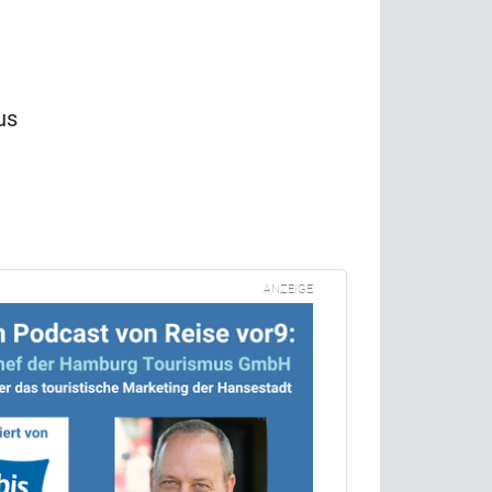
us
ANZEIGE