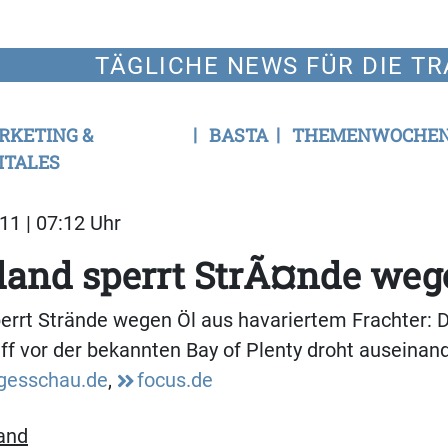
TÄGLICHE NEWS FÜR DIE TR
RKETING &
BASTA
THEMENWOCHE
ITALES
11 | 07:12 Uhr
land sperrt StrÃ¤nde weg
errt Strände wegen Öl aus havariertem Frachter: 
ff vor der bekannten Bay of Plenty droht auseinan
gesschau.de
,
focus.de
and