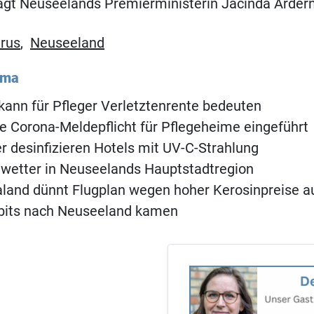
sagt Neuseelands Premierministerin Jacinda Arder
rus
,
Neuseeland
ema
kann für Pfleger Verletztenrente bedeuten
e Corona-Meldepflicht für Pflegeheime eingeführt
 desinfizieren Hotels mit UV-C-Strahlung
wetter in Neuseelands Hauptstadtregion
land dünnt Flugplan wegen hoher Kerosinpreise a
bbits nach Neuseeland kamen