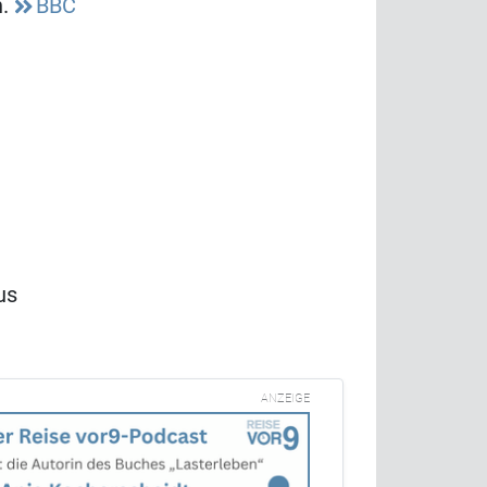
n.
BBC
us
ANZEIGE