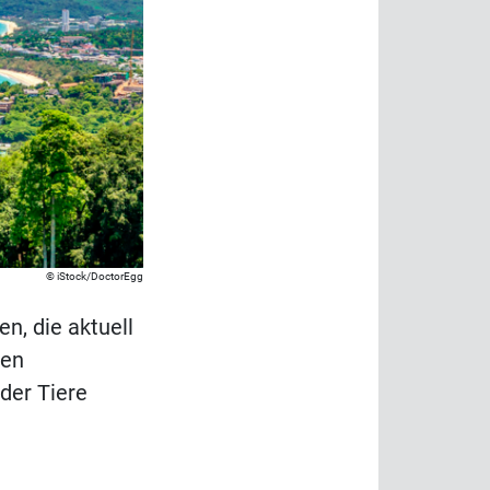
iStock/DoctorEgg
n, die aktuell
nen
der Tiere