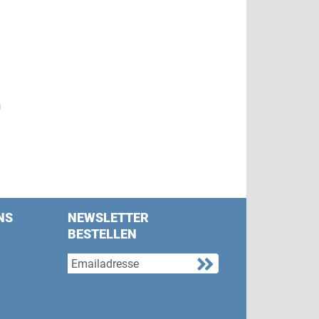
m
NS
NEWSLETTER
BESTELLEN
s on Facebook
w us on Twitter