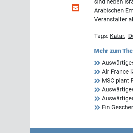
sind neben Isr
Arabischen Emi
Veranstalter a
Tags:
Katar
,
D
Mehr zum Th
Auswärtiges
Air France 
MSC plant R
Auswärtiges
Auswärtiges
Ein Gesche