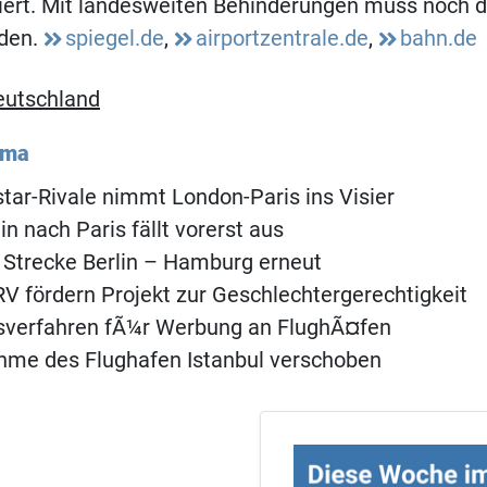
kiert. Mit landesweiten Behinderungen muss noch 
den.
spiegel.de
,
airportzentrale.de
,
bahn.de
eutschland
ema
tar-Rivale nimmt London-Paris ins Visier
in nach Paris fällt vorerst aus
 Strecke Berlin – Hamburg erneut
 fördern Projekt zur Geschlechtergerechtigkeit
verfahren fÃ¼r Werbung an FlughÃ¤fen
hme des Flughafen Istanbul verschoben