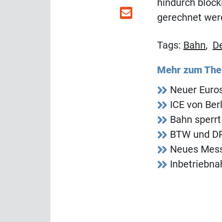
hindurch bloc
gerechnet wer
Tags:
Bahn
,
D
Mehr zum Th
Neuer Euros
ICE von Berl
Bahn sperrt
BTW und DRV
Neues Mess
Inbetriebna