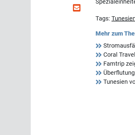
Spezialeinheit
Tags:
Tunesie
Mehr zum Th
Stromausfäl
Coral Trave
Famtrip zei
Überflutung
Tunesien vo