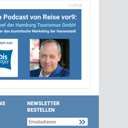
ANZEIGE
NS
NEWSLETTER
BESTELLEN
s on Facebook
w us on Twitter