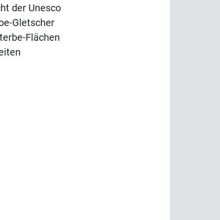
cht der Unesco
rbe-Gletscher
lterbe-Flächen
eiten