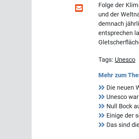
Folge der Kli
und der Weltna
demnach jährli
entsprechen l
Gletscherfläc
Tags:
Unesco
Mehr zum Th
Die neuen 
Unesco warnt
Null Bock a
Einige der 
Das sind di