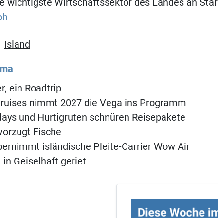
le wichtigste Wirtschaftssektor des Landes an Stär
ph
,
Island
ema
, ein Roadtrip
 Cruises nimmt 2027 die Vega ins Programm
days und Hurtigruten schnüren Reisepakete
vorzugt Fische
ernimmt isländische Pleite-Carrier Wow Air
in Geiselhaft geriet