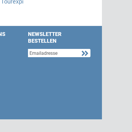
Tourexpi
NS
NEWSLETTER
BESTELLEN
s on Facebook
w us on Twitter