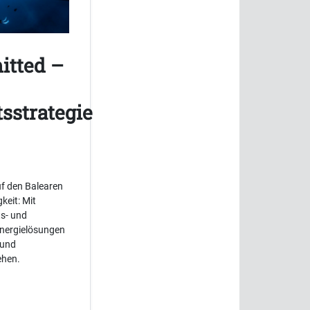
itted –
sstrategie
f den Balearen
keit: Mit
ts- und
Energielösungen
 und
ehen.