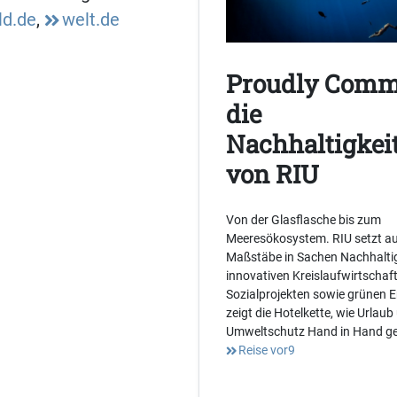
ld.de
,
welt.de
Proudly Comm
die
Nachhaltigkeit
von RIU
Von der Glasflasche bis zum
Meeresökosystem. RIU setzt au
Maßstäbe in Sachen Nachhaltig
innovativen Kreislaufwirtschaf
Sozialprojekten sowie grünen 
zeigt die Hotelkette, wie Urlaub
Umweltschutz Hand in Hand g
Reise vor9