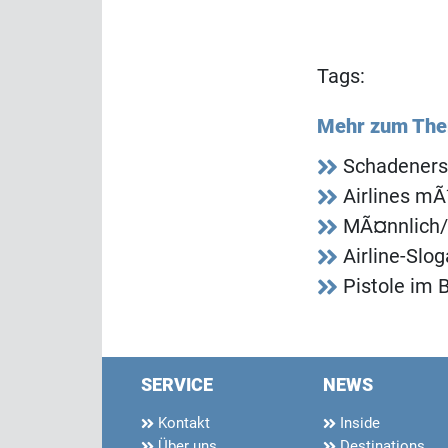
Tags:
Mehr zum Th
Schadeners
Airlines m
MÃ¤nnlich/
Airline-Slo
Pistole im 
SERVICE
NEWS
Kontakt
Inside
Über uns
Destinations