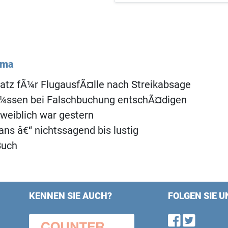
ema
atz fÃ¼r FlugausfÃ¤lle nach Streikabsage
Ã¼ssen bei Falschbuchung entschÃ¤digen
weiblich war gestern
gans â€“ nichtssagend bis lustig
Buch
KENNEN SIE AUCH?
FOLGEN SIE U
Find u
Follo