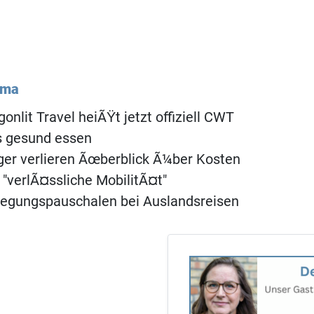
ema
onlit Travel heiÃŸt jetzt offiziell CWT
s gesund essen
er verlieren Ãœberblick Ã¼ber Kosten
 "verlÃ¤ssliche MobilitÃ¤t"
legungspauschalen bei Auslandsreisen