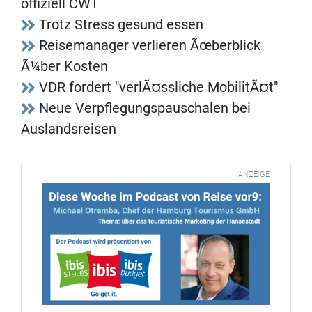
offiziell CWT
Trotz Stress gesund essen
Reisemanager verlieren Ãœberblick
Ã¼ber Kosten
VDR fordert "verlÃ¤ssliche MobilitÃ¤t"
Neue Verpflegungspauschalen bei
Auslandsreisen
ANZEIGE