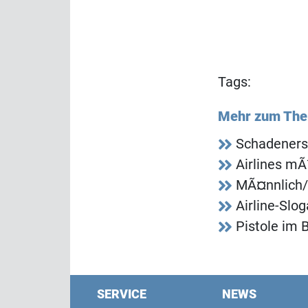
Tags:
Mehr zum Th
Schadeners
Airlines m
MÃ¤nnlich/
Airline-Slo
Pistole im 
SERVICE
NEWS