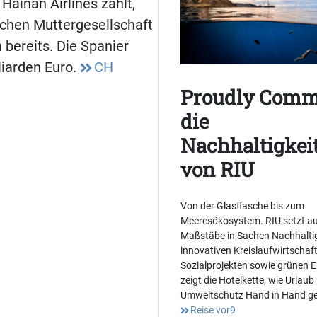
Hainan Airlines zählt,
schen Muttergesellschaft
 bereits. Die Spanier
liarden Euro.
CH
Proudly Comm
die
Nachhaltigkeit
von RIU
Von der Glasflasche bis zum
Meeresökosystem. RIU setzt au
Maßstäbe in Sachen Nachhaltig
innovativen Kreislaufwirtschaf
Sozialprojekten sowie grünen 
zeigt die Hotelkette, wie Urlaub
Umweltschutz Hand in Hand g
Reise vor9