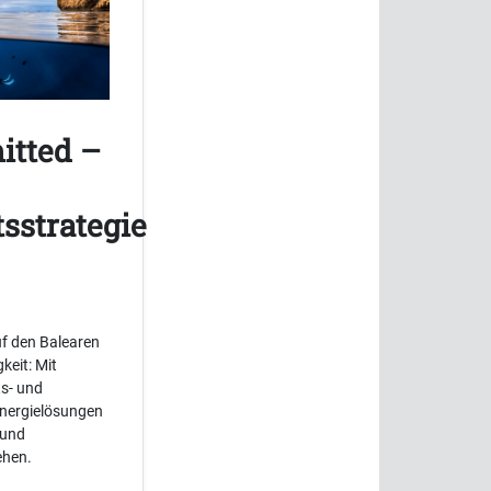
itted –
sstrategie
f den Balearen
keit: Mit
ts- und
Energielösungen
 und
ehen.