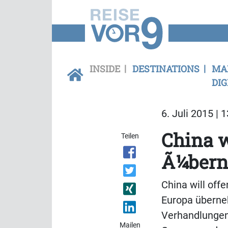
INSIDE
DESTINATIONS
MA
DIG
6. Juli 2015 | 
China w
Teilen
Ã¼ber
China will off
Europa überne
Verhandlungen
Mailen