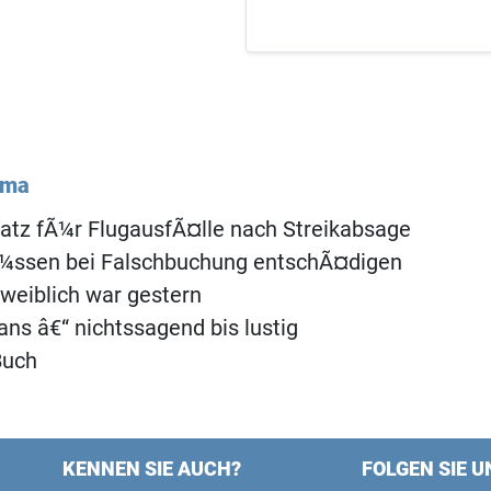
ema
atz fÃ¼r FlugausfÃ¤lle nach Streikabsage
Ã¼ssen bei Falschbuchung entschÃ¤digen
weiblich war gestern
gans â€“ nichtssagend bis lustig
Buch
KENNEN SIE AUCH?
FOLGEN SIE U