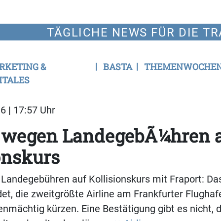
TÄGLICHE NEWS FÜR DIE TR
RKETING &
BASTA
THEMENWOCHE
ITALES
6 | 17:57 Uhr
 wegen LandegebÃ¼hren 
onskurs
andegebühren auf Kollisionskurs mit Fraport: Das
det, die zweitgrößte Airline am Frankfurter Flughaf
nmächtig kürzen. Eine Bestätigung gibt es nicht, d