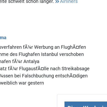
lte schwelt schon länger.
Airliners
ema
verfahren fÃ¼r Werbung an FlughÃ¤fen
hme des Flughafen Istanbul verschoben
ghafen fÃ¼r Antalya
atz fÃ¼r FlugausfÃ¤lle nach Streikabsage
Ã¼ssen bei Falschbuchung entschÃ¤digen
weiblich war gestern