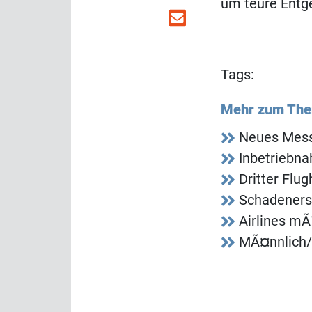
um teure Entge
Tags:
Mehr zum Th
Neues Mess
Inbetriebna
Dritter Flu
Schadeners
Airlines m
MÃ¤nnlich/