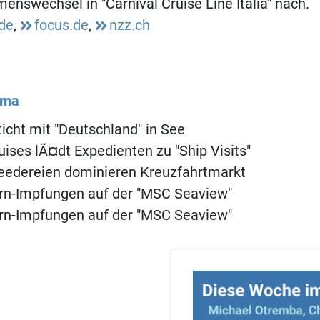
enswechsel in "Carnival Cruise Line Italia" nach.
.de
,
focus.de
,
nzz.ch
ema
ticht mit "Deutschland" in See
uises lÃ¤dt Expedienten zu "Ship Visits"
eedereien dominieren Kreuzfahrtmarkt
rn-Impfungen auf der "MSC Seaview"
rn-Impfungen auf der "MSC Seaview"