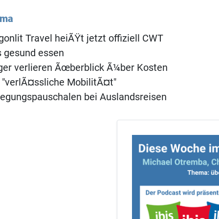
ema
onlit Travel heiÃŸt jetzt offiziell CWT
s gesund essen
er verlieren Ãœberblick Ã¼ber Kosten
 "verlÃ¤ssliche MobilitÃ¤t"
legungspauschalen bei Auslandsreisen