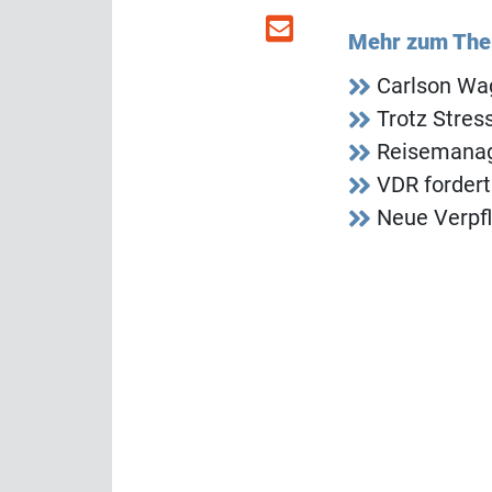
Mehr zum Th
Carlson Wag
Trotz Stres
Reisemanag
VDR fordert
Neue Verpf