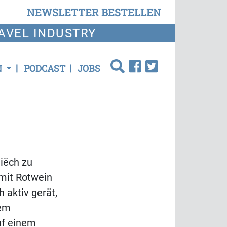
NEWSLETTER BESTELLEN
AVEL INDUSTRY
N
PODCAST
JOBS
iëch zu
 mit Rotwein
 aktiv gerät,
dem
uf einem