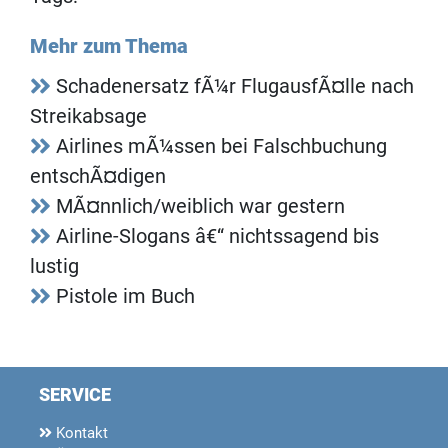
Mehr zum Thema
Schadenersatz fÃ¼r FlugausfÃ¤lle nach
Streikabsage
Airlines mÃ¼ssen bei Falschbuchung
entschÃ¤digen
MÃ¤nnlich/weiblich war gestern
Airline-Slogans â€“ nichtssagend bis
lustig
Pistole im Buch
SERVICE
Kontakt