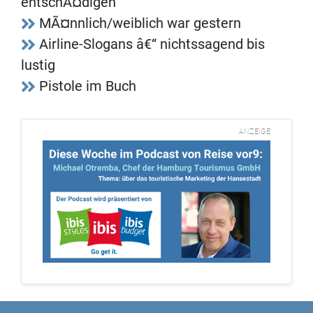
entschÃ¤digen
MÃ¤nnlich/weiblich war gestern
Airline-Slogans â€“ nichtssagend bis
lustig
Pistole im Buch
ANZEIGE