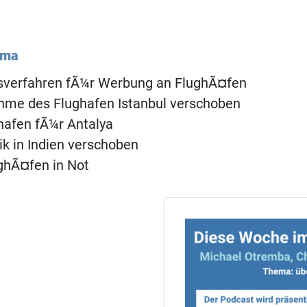
ema
verfahren fÃ¼r Werbung an FlughÃ¤fen
hme des Flughafen Istanbul verschoben
ghafen fÃ¼r Antalya
eik in Indien verschoben
ghÃ¤fen in Not