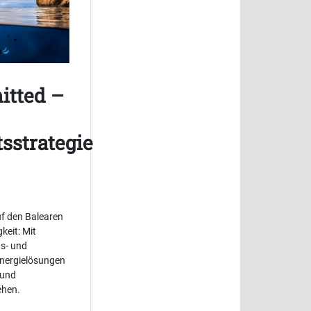
itted –
sstrategie
f den Balearen
keit: Mit
ts- und
Energielösungen
 und
ehen.