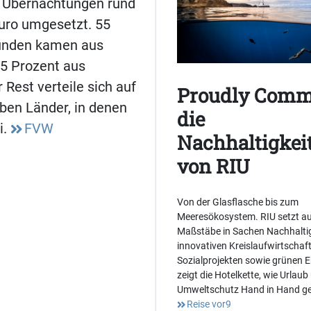
0 Übernachtungen rund
Euro umgesetzt. 55
unden kamen aus
25 Prozent aus
 Rest verteile sich auf
Proudly Comm
eben Länder, in denen
die
i.
FVW
Nachhaltigkeit
von RIU
Von der Glasflasche bis zum
Meeresökosystem. RIU setzt au
Maßstäbe in Sachen Nachhaltig
innovativen Kreislaufwirtschaf
Sozialprojekten sowie grünen 
zeigt die Hotelkette, wie Urlaub
Umweltschutz Hand in Hand g
Reise vor9