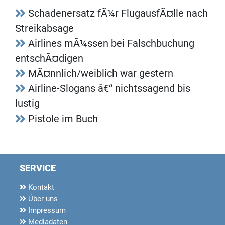
Schadenersatz fÃ¼r FlugausfÃ¤lle nach
Streikabsage
Airlines mÃ¼ssen bei Falschbuchung
entschÃ¤digen
MÃ¤nnlich/weiblich war gestern
Airline-Slogans â€“ nichtssagend bis
lustig
Pistole im Buch
SERVICE
Kontakt
Über uns
Impressum
Mediadaten