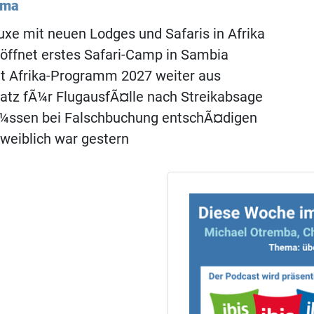
ema
uxe mit neuen Lodges und Safaris in Afrika
öffnet erstes Safari-Camp in Sambia
t Afrika-Programm 2027 weiter aus
atz fÃ¼r FlugausfÃ¤lle nach Streikabsage
Ã¼ssen bei Falschbuchung entschÃ¤digen
weiblich war gestern