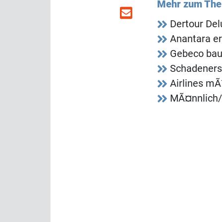
Mehr zum Th
Dertour Del
Anantara er
Gebeco bau
Schadeners
Airlines m
MÃ¤nnlich/