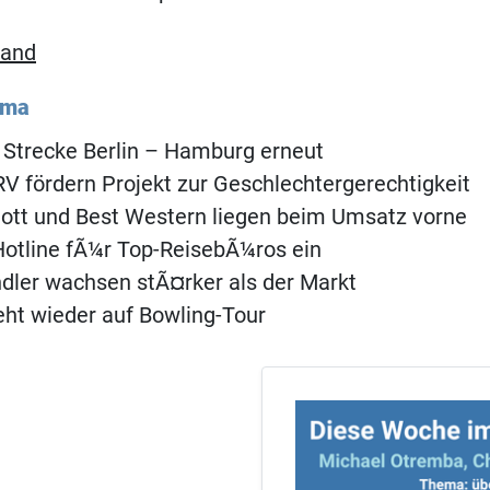
land
ema
 Strecke Berlin – Hamburg erneut
 fördern Projekt zur Geschlechtergerechtigkeit
iott und Best Western liegen beim Umsatz vorne
 Hotline fÃ¼r Top-ReisebÃ¼ros ein
dler wachsen stÃ¤rker als der Markt
eht wieder auf Bowling-Tour