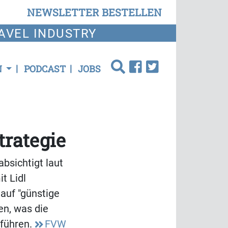
NEWSLETTER BESTELLEN
AVEL INDUSTRY
N
PODCAST
JOBS
trategie
bsichtigt laut
t Lidl
 auf "günstige
en, was die
 führen.
FVW