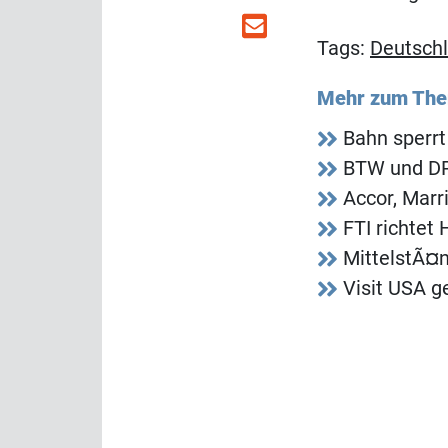
Tags:
Deutsch
Mehr zum Th
Bahn sperrt
BTW und DRV
Accor, Marr
FTI richtet
MittelstÃ¤n
Visit USA g