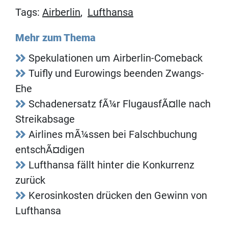
Tags:
Airberlin
,
Lufthansa
Mehr zum Thema
Spekulationen um Airberlin-Comeback
Tuifly und Eurowings beenden Zwangs-
Ehe
Schadenersatz fÃ¼r FlugausfÃ¤lle nach
Streikabsage
Airlines mÃ¼ssen bei Falschbuchung
entschÃ¤digen
Lufthansa fällt hinter die Konkurrenz
zurück
Kerosinkosten drücken den Gewinn von
Lufthansa