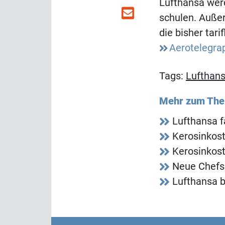
Lufthansa werd
schulen. Außer
die bisher ta
Aerotelegra
Tags:
Lufthan
Mehr zum Th
Lufthansa f
Kerosinkos
Kerosinkos
Neue Chefs 
Lufthansa b