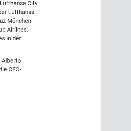
 Lufthansa City
der Lufthansa
reuz München
b Airlines.
s in der
 Alberto
die CEO-