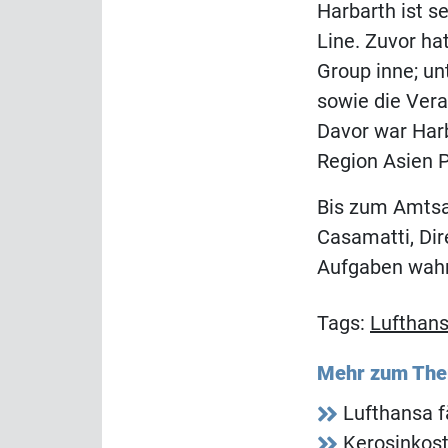
Harbarth ist s
Line. Zuvor h
Group inne; u
sowie die Vera
Davor war Harb
Region Asien Pa
Bis zum Amtsan
Casamatti, Dir
Aufgaben wahr
Tags:
Lufthan
Mehr zum Th
Lufthansa f
Kerosinkos