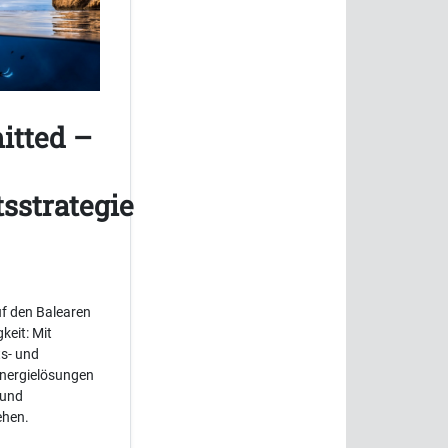
itted –
sstrategie
f den Balearen
keit: Mit
ts- und
Energielösungen
 und
ehen.