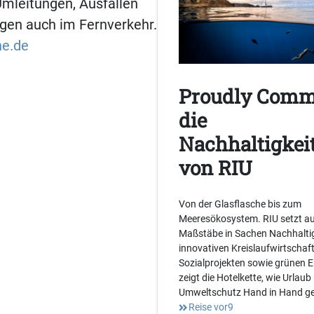
mleitungen, Ausfällen
gen auch im Fernverkehr.
he.de
Proudly Comm
die
Nachhaltigkeit
von RIU
Von der Glasflasche bis zum
Meeresökosystem. RIU setzt au
Maßstäbe in Sachen Nachhaltig
innovativen Kreislaufwirtschaf
Sozialprojekten sowie grünen 
zeigt die Hotelkette, wie Urlaub
Umweltschutz Hand in Hand g
Reise vor9