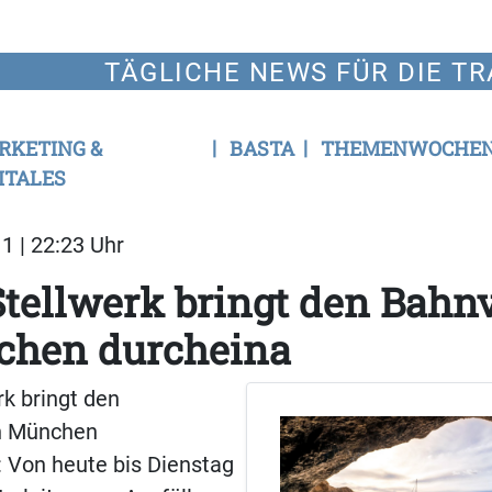
TÄGLICHE NEWS FÜR DIE TR
RKETING &
BASTA
THEMENWOCHE
ITALES
1 | 22:23 Uhr
tellwerk bringt den Bahn
chen durcheina
k bringt den
n München
 Von heute bis Dienstag