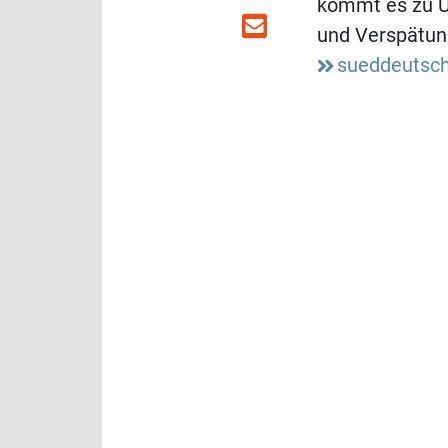
kommt es zu U
und Verspätun
sueddeutsc