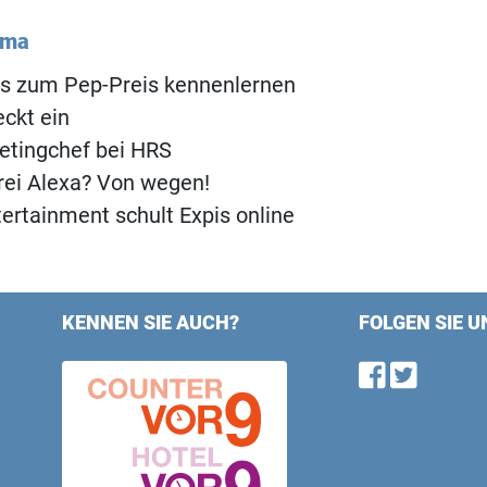
ema
ls zum Pep-Preis kennenlernen
ckt ein
etingchef bei HRS
rei Alexa? Von wegen!
ertainment schult Expis online
KENNEN SIE AUCH?
FOLGEN SIE U
Find u
Follo