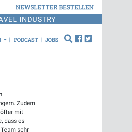
NEWSLETTER BESTELLEN
AVEL INDUSTRY
N
PODCAST
JOBS
n
längern. Zudem
öfter mit
, dass es
s Team sehr