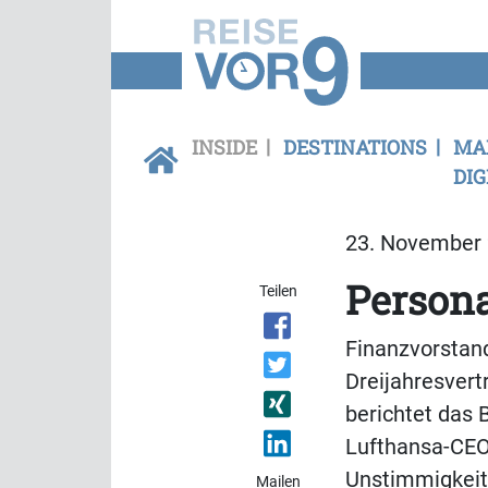
INSIDE
DESTINATIONS
MA
DIG
23. November 
Persona
Teilen
Finanzvorstand
Dreijahresvert
berichtet das 
Lufthansa-CEO
Unstimmigkeit
Mailen